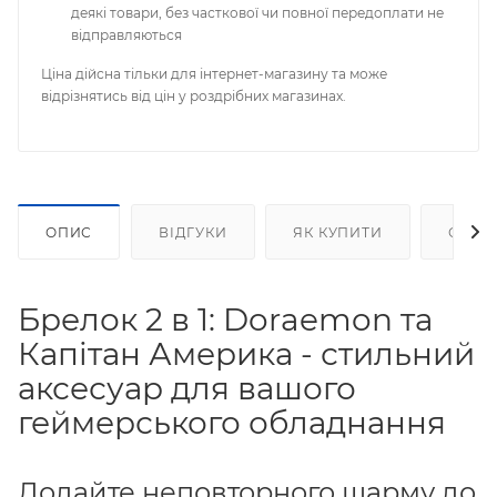
деякі товари, без часткової чи повної передоплати не
відправляються
Ціна дійсна тільки для інтернет-магазину та може
відрізнятись від цін у роздрібних магазинах.
ОПИС
ВІДГУКИ
ЯК КУПИТИ
ОПЛА
Брелок 2 в 1: Doraemon та
Капітан Америка - стильний
аксесуар для вашого
геймерського обладнання
Додайте неповторного шарму до