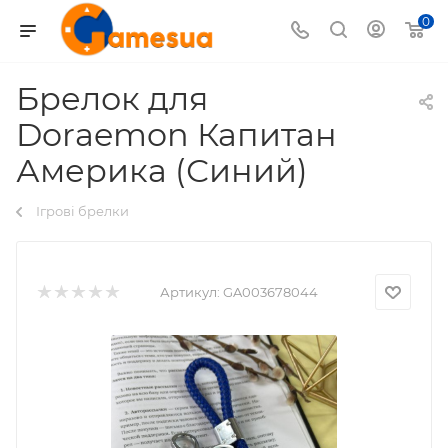
0
Брелок для
Doraemon Капитан
Америка (Синий)
Ігрові брелки
Артикул:
GA003678044