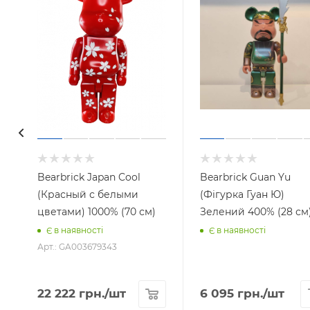
Bearbrick Japan Cool
Bearbrick Guan Yu
(Красный с белыми
(Фігурка Гуан Ю)
цветами) 1000% (70 см)
Зелений 400% (28 см
Є в наявності
Є в наявності
Арт.: GA003679343
22 222
грн.
/шт
6 095
грн.
/шт