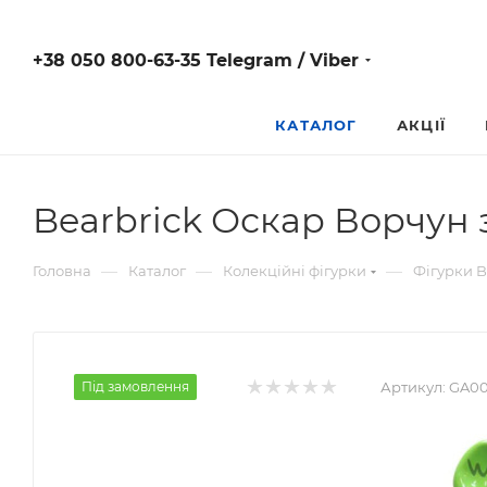
+38 050 800-63-35 Telegram / Viber
КАТАЛОГ
АКЦІЇ
Bearbrick Оскар Ворчун 
—
—
—
Головна
Каталог
Колекційні фігурки
Фігурки B
Під замовлення
Артикул:
GA00