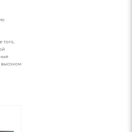
ую
 того,
ой
ьные
и высоком
Під замовлення