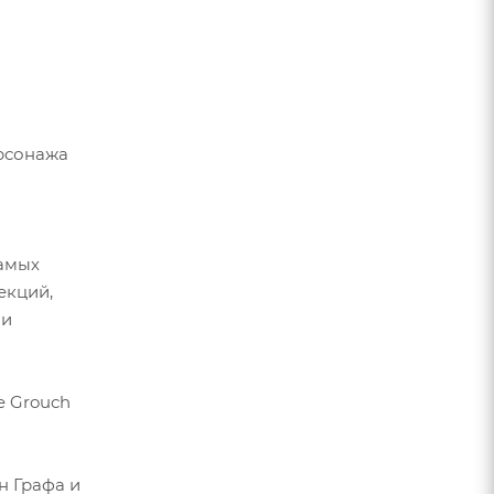
рсонажа
самых
екций,
ии
e Grouch
н Графа и