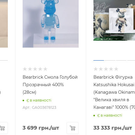
Bearbrick Смола Голубой
Bearbrick Фігурка
Прозрачный 400%
Katsushika Hokusai
)
(28см)
(Kanagawa Okinami
"Велика хвиля в
Є в наявності
Канагаві" 1000% (7
Арт.: GA003678123
Є в наявності
3 699
грн.
/шт
33 333
грн.
/шт