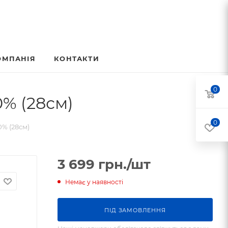
ОМПАНІЯ
КОНТАКТИ
0
% (28см)
0
% (28см)
3 699
грн.
/шт
Немає у наявності
ПIД ЗАМОВЛЕННЯ