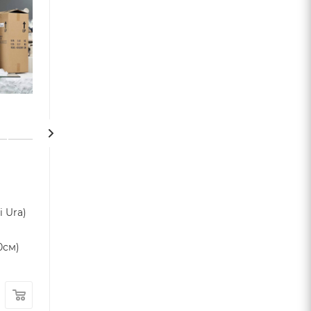
Bearbrick God Selection
Bearbrick Astro
XXX black 400% (28 см)
Colour 400% + 1
 Ura)
(28см+7см)
Є в наявності
Арт.: GA003679353
Немає у наявнос
0см)
3 099
грн.
/шт
8 695
грн.
/ш