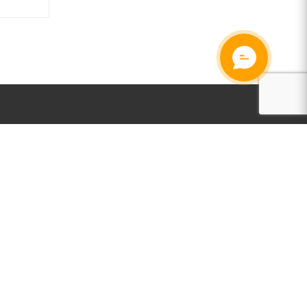
А
ПІДПИСАТИСЯ НА РОЗСИЛКУ
ти
авки
+38 050 800-63-35 Telegram / Viber
вару
дповідь
gamesua.com.ua@gmail.com
м. Київ