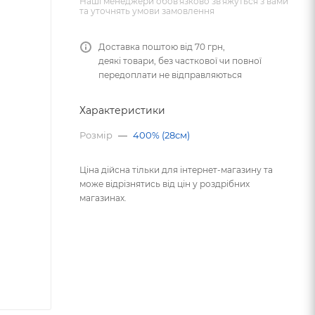
Наші менеджери обов'язково зв'яжуться з вами
та уточнять умови замовлення
Доставка поштою від 70 грн,
деякі товари, без часткової чи повної
передоплати не відправляються
Характеристики
Розмір
—
400% (28см)
Ціна дійсна тільки для інтернет-магазину та
може відрізнятись від цін у роздрібних
магазинах.