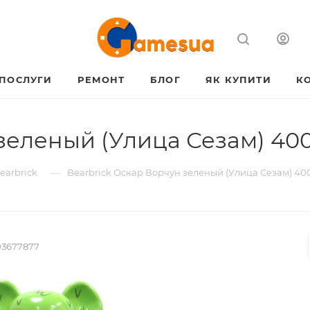
ПОСЛУГИ
РЕМОНТ
БЛОГ
ЯК КУПИТИ
К
зеленый (Улица Сезам) 400
—
earbrick
Bearbrick Оскар Ворчун зеленый (Улица Сезам) 400
3677877