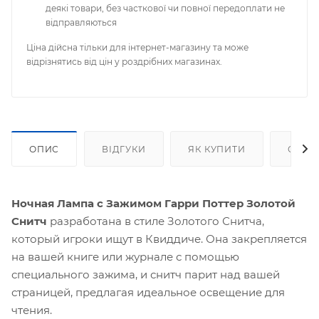
деякі товари, без часткової чи повної передоплати не
відправляються
Ціна дійсна тільки для інтернет-магазину та може
відрізнятись від цін у роздрібних магазинах.
ОПИС
ВІДГУКИ
ЯК КУПИТИ
ОПЛА
Ночная Лампа с Зажимом Гарри Поттер Золотой
Снитч
разработана в стиле Золотого Снитча,
который игроки ищут в Квиддиче. Она закрепляется
на вашей книге или журнале с помощью
специального зажима, и снитч парит над вашей
страницей, предлагая идеальное освещение для
чтения.