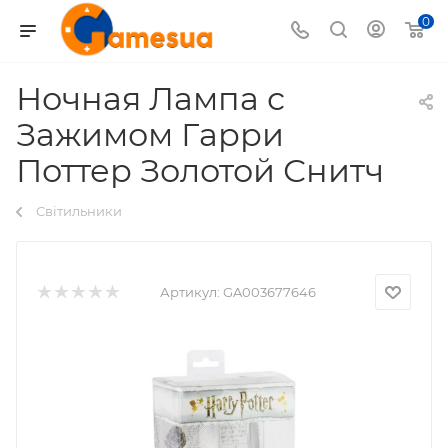
0
Ночная Лампа с
Зажимом Гарри
Поттер Золотой Снитч
Світильники
Артикул:
GA003677646