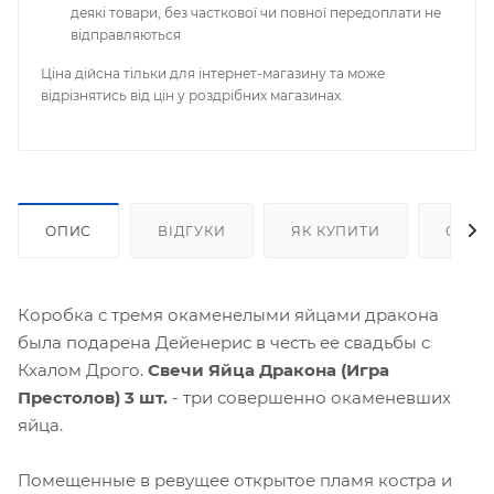
деякі товари, без часткової чи повної передоплати не
відправляються
Ціна дійсна тільки для інтернет-магазину та може
відрізнятись від цін у роздрібних магазинах.
ОПИС
ВІДГУКИ
ЯК КУПИТИ
ОПЛА
Коробка с тремя окаменелыми яйцами дракона
была подарена Дейенерис в честь ее свадьбы с
Кхалом Дрого.
Свечи Яйца Дракона (Игра
Престолов) 3 шт.
- три совершенно окаменевших
яйца.
Помещенные в ревущее открытое пламя костра и