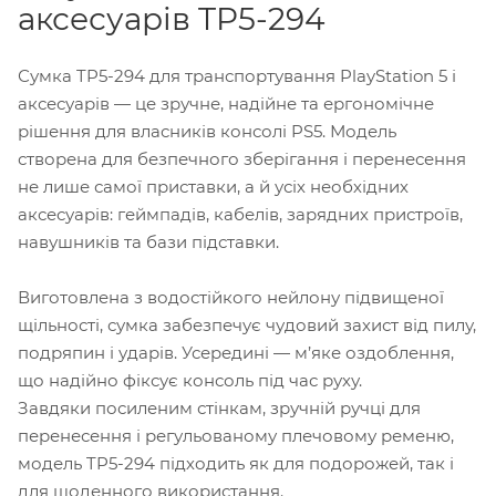
аксесуарів TP5-294
Сумка TP5-294 для транспортування PlayStation 5 і
аксесуарів — це зручне, надійне та ергономічне
рішення для власників консолі PS5. Модель
створена для безпечного зберігання і перенесення
не лише самої приставки, а й усіх необхідних
аксесуарів: геймпадів, кабелів, зарядних пристроїв,
навушників та бази підставки.
Виготовлена з водостійкого нейлону підвищеної
щільності, сумка забезпечує чудовий захист від пилу,
подряпин і ударів. Усередині — м’яке оздоблення,
що надійно фіксує консоль під час руху.
Завдяки посиленим стінкам, зручній ручці для
перенесення і регульованому плечовому ременю,
модель TP5-294 підходить як для подорожей, так і
для щоденного використання.