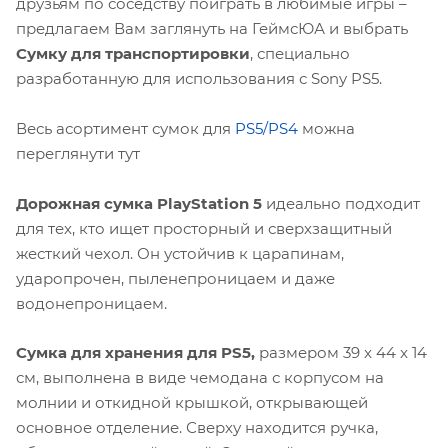
друзьям по соседству поиграть в любимые игры –
предлагаем Вам заглянуть на ГеймсЮА и выбрать
Сумку для транспортировки
, специально
разработанную для использования с Sony PS5.
Весь асортимент сумок для
PS5/PS4
можна
переглянути тут
Дорожная сумка PlayStation 5
идеально подходит
для тех, кто ищет просторный и сверхзащитный
жесткий чехол. Он устойчив к царапинам,
ударопрочен, пыленепроницаем и даже
водонепроницаем.
Сумка для хранения для PS5,
размером 39 x 44 x 14
см, выполнена в виде чемодана с корпусом на
молнии и откидной крышкой, открывающей
основное отделение. Сверху находится ручка,