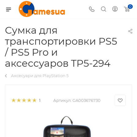
0
Сумка для
транспортировки PS5
/ PS5 Pro и
аксессуаров TP5-294
Аксесуари для PlayStation 5
Артикул:
GA003676730
1