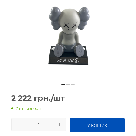
2 222
грн.
/шт
Є в наявності
У КОШИК