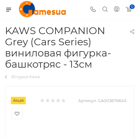
0
KAWS COMPANION
Grey (Cars Series)
виниловая фигурка-
башкотряс - 13см
Фігурки Kaws
Акція
Артикул:
GA003676645