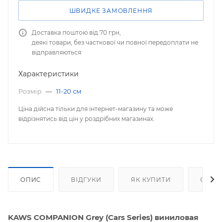
ШВИДКЕ ЗАМОВЛЕННЯ
Доставка поштою від 70 грн,
деякі товари, без часткової чи повної передоплати не
відправляються
Характеристики
Розмір
—
11-20 см
Ціна дійсна тільки для інтернет-магазину та може
відрізнятись від цін у роздрібних магазинах.
ОПИС
ВІДГУКИ
ЯК КУПИТИ
ОПЛА
KAWS COMPANION Grey (Cars Series) виниловая