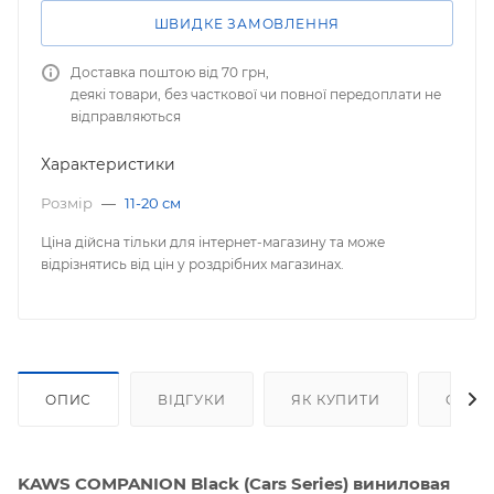
ШВИДКЕ ЗАМОВЛЕННЯ
Доставка поштою від 70 грн,
деякі товари, без часткової чи повної передоплати не
відправляються
Характеристики
Розмір
—
11-20 см
Ціна дійсна тільки для інтернет-магазину та може
відрізнятись від цін у роздрібних магазинах.
ОПИС
ВІДГУКИ
ЯК КУПИТИ
ОПЛА
KAWS COMPANION Black (Cars Series) виниловая