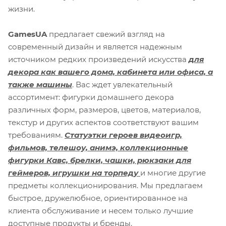
жизни.
GamesUA
предлагает свежий взгляд на
современный дизайн и является надежным
источником редких произведений искусства
для
декора как вашего дома, кабинета или офиса, а
также машины
. Вас ждет увлекательный
ассортимент: фигурки домашнего декора
различных форм, размеров, цветов, материалов,
текстур и других аспектов соответствуют вашим
требованиям.
Статуэтки героев видеоигр,
фильмов, телешоу, анимэ, коллекционные
фигурки Кавс, брелки, чашки, рюкзаки для
геймеров, игрушки на торпеду
и многие другие
предметы коллекционирования. Мы предлагаем
быстрое, дружелюбное, ориентированное на
клиента обслуживание и несем только лучшие
доступные продукты и бренды.