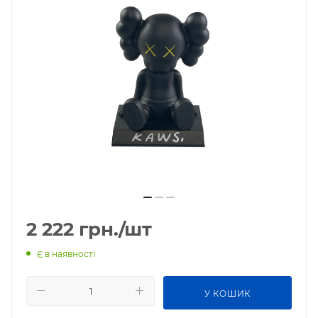
2 222
грн.
/шт
Є в наявності
У КОШИК