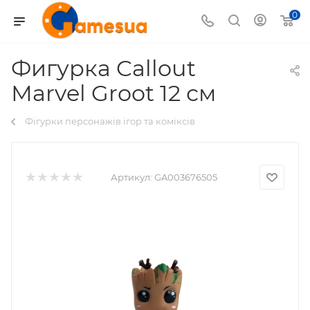
0
Фигурка Callout
Мarvel Groot 12 см
Фігурки персонажів ігор та коміксів
Артикул:
GA003676505