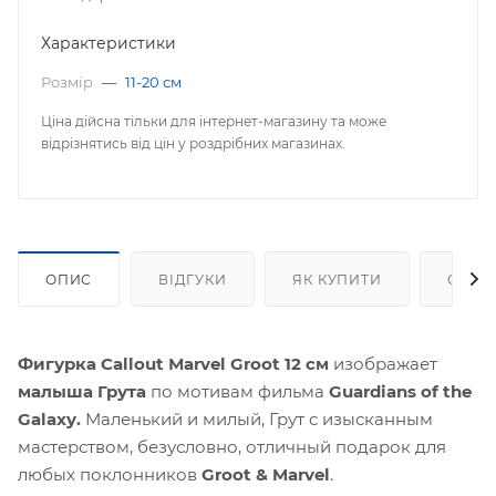
Характеристики
Розмір
—
11-20 см
Ціна дійсна тільки для інтернет-магазину та може
відрізнятись від цін у роздрібних магазинах.
ОПИС
ВІДГУКИ
ЯК КУПИТИ
ОПЛА
Фигурка Callout Мarvel Groot 12 см
изображает
малыша Грута
по мотивам фильма
Guardians of the
Galaxy.
Маленький и милый, Грут с изысканным
мастерством, безусловно, отличный подарок для
любых поклонников
Groot & Marvel
.