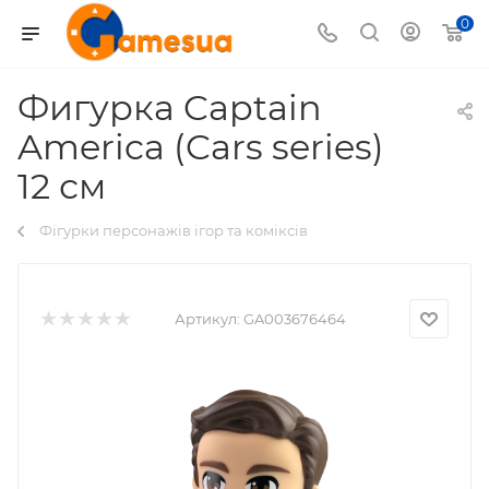
0
Фигурка Captain
America (Cars series)
12 см
Фігурки персонажів ігор та коміксів
Артикул:
GA003676464