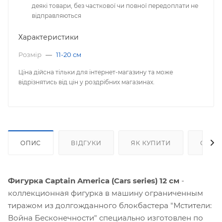
деякі товари, без часткової чи повної передоплати не
відправляються
Характеристики
Розмір
—
11-20 см
Ціна дійсна тільки для інтернет-магазину та може
відрізнятись від цін у роздрібних магазинах.
ОПИС
ВІДГУКИ
ЯК КУПИТИ
ОПЛА
Фигурка Captain America (Cars series) 12 см
-
коллекционная фигурка в машину ограниченным
тиражом из долгожданного блокбастера "Мстители:
Война Бесконечности" специально изготовлен по