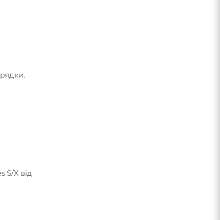
арядки.
 S/X від