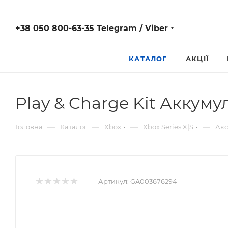
+38 050 800-63-35 Telegram / Viber
КАТАЛОГ
АКЦІЇ
Play & Charge Kit Аккуму
—
—
—
—
Головна
Каталог
Xbox
Xbox Series X|S
Акс
Артикул:
GA003676294