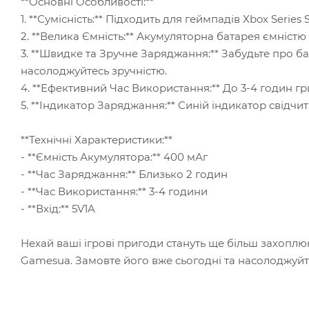
**Основні Особливості:**
1. **Сумісність:** Підходить для геймпадів Xbox Series
2. **Велика Ємність:** Акумуляторна батарея ємністю
3. **Швидке та Зручне Заряджання:** Забудьте про б
насолоджуйтесь зручністю.
4. **Ефективний Час Використання:** До 3-4 годин 
5. **Індикатор Заряджання:** Синій індикатор свідчи
**Технічні Характеристики:**
- **Ємність Акумулятора:** 400 мАг
- **Час Заряджання:** Близько 2 годин
- **Час Використання:** 3-4 години
- **Вхід:** 5V1A
Нехай ваші ігрові пригоди стануть ще більш захопл
Gamesua. Замовте його вже сьогодні та насолоджуй