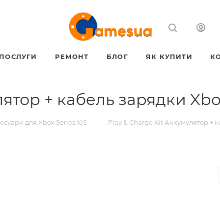
ПОСЛУГИ
РЕМОНТ
БЛОГ
ЯК КУПИТИ
К
лятор + кабель зарядки Xbo
—
есуари для Xbox Series X|S
Play & Charge Kit Аккумулятор + 