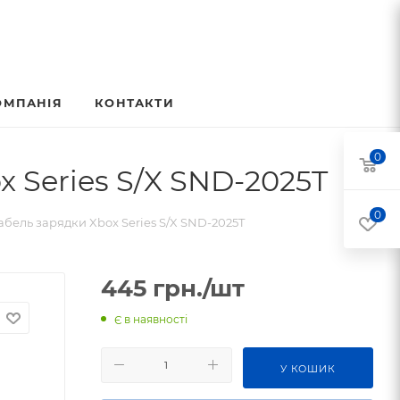
ОМПАНІЯ
КОНТАКТИ
0
x Series S/X SND-2025T
0
кабель зарядки Xbox Series S/X SND-2025T
445
грн.
/шт
Є в наявності
У КОШИК