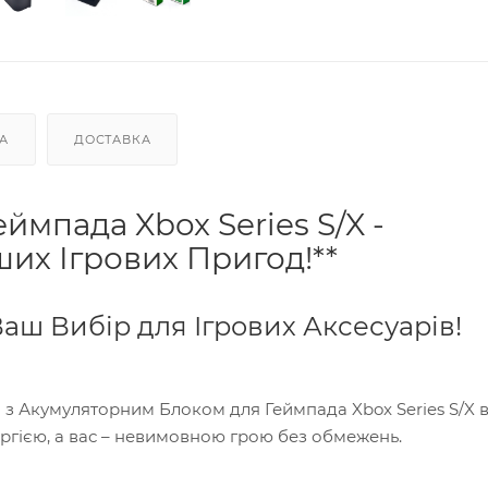
А
ДОСТАВКА
ймпада Xbox Series S/X -
их Ігрових Пригод!**
аш Вибір для Ігрових Аксесуарів!
 з Акумуляторним Блоком для Геймпада Xbox Series S/X в
ргією, а вас – невимовною грою без обмежень.