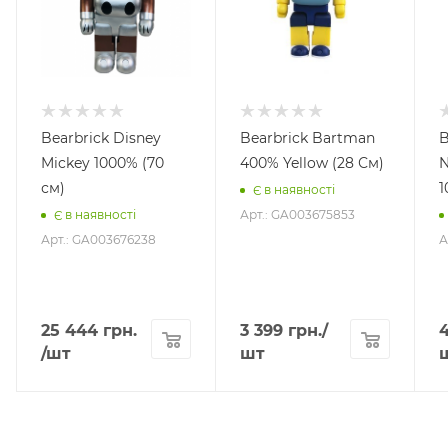
Bearbrick Disney
Bearbrick Bartman
B
Mickey 1000% (70
400% Yellow (28 См)
N
см)
1
Є в наявності
Арт.: GA003675853
Є в наявності
Арт.: GA003676238
А
25 444
грн.
3 399
грн.
/
/шт
шт