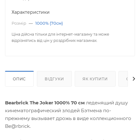
Характеристики
Розмір
—
1000% (70см)
Ціна дійсна тільки для інтернет-магазину та може
відрізнятись від цін у роздрібних магазинах.
ОПИС
ВІДГУКИ
ЯК КУПИТИ
ОПЛА
Bearbrick The Joker 1000% 70 см
леденящий душу
кинематографический злодей Бэтмена по-
прежнему вызывает дрожь в виде коллекционного
Be@rbrick.