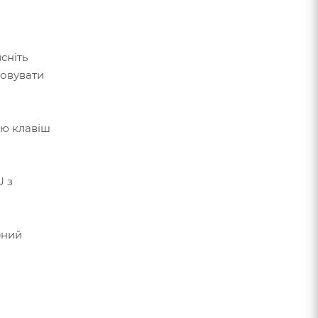
сніть
товувати
ню клавіш
U з
рний