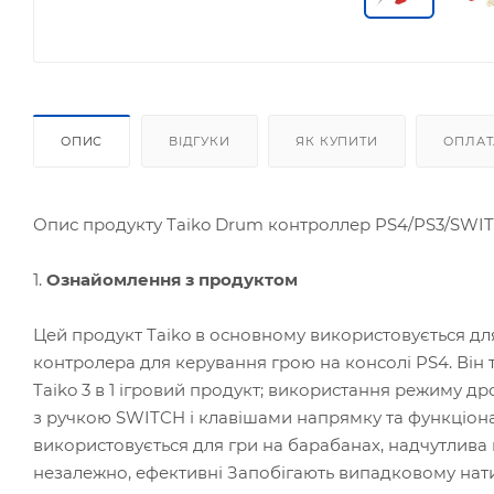
ОПИС
ВІДГУКИ
ЯК КУПИТИ
ОПЛАТ
Опис продукту Taiko Drum контроллер PS4/PS3/SWI
1.
Ознайомлення з продуктом
Цей продукт Taiko в основному використовується для г
контролера для керування грою на консолі PS4. Він
Taiko 3 в 1 ігровий продукт; використання режиму д
з ручкою SWITCH і клавішами напрямку та функціона
використовується для гри на барабанах, надчутлива ш
незалежно, ефективні Запобігають випадковому нати