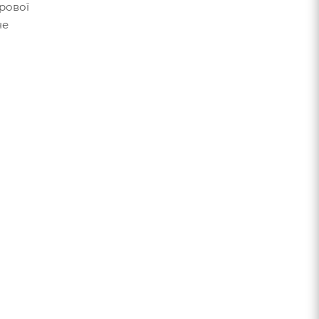
рової
не