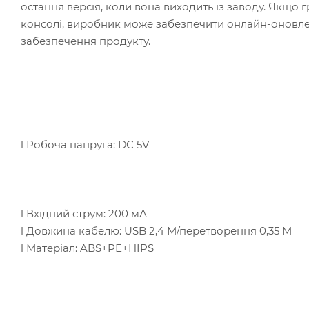
остання версія, коли вона виходить із заводу. Якщо
консолі, виробник може забезпечити онлайн-оновл
забезпечення продукту.
l Робоча напруга: DC 5V
l Вхідний струм: 200 мА
l Довжина кабелю: USB 2,4 М/перетворення 0,35 М
l Матеріал: ABS+PE+HIPS