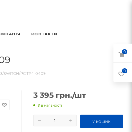
ОМПАНІЯ
КОНТАКТИ
0
09
0
S3/SWITCH/PC TP4-0409
3 395
грн.
/шт
Є в наявності
У КОШИК