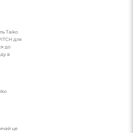
ль Taiko
WITCH для
ся до
ду в
iko
ичай це