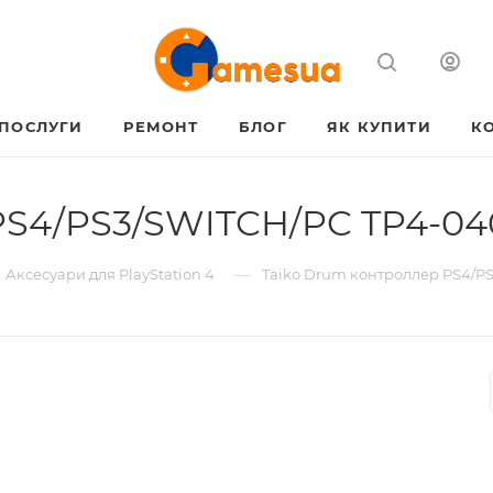
ПОСЛУГИ
РЕМОНТ
БЛОГ
ЯК КУПИТИ
К
PS4/PS3/SWITCH/PC TP4-04
—
Аксесуари для PlayStation 4
Taiko Drum контроллер PS4/P