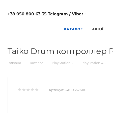
+38 050 800-63-35 Telegram / Viber
КАТАЛОГ
АКЦІЇ
Taiko Drum контроллер 
—
—
—
—
Головна
Каталог
PlayStation
PlayStation 4
Артикул:
GA003676110