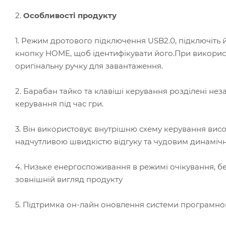
2.
Особливості продукту
1. Режим дротового підключення USB2.0, підключіть 
кнопку HOME, щоб ідентифікувати його.При використ
оригінальну ручку для завантаження.
2. Барабан тайко та клавіші керування розділені н
керування під час гри.
3. Він використовує внутрішню схему керування ви
надчутливою швидкістю відгуку та чудовим динамічн
4. Низьке енергоспоживання в режимі очікування, б
зовнішній вигляд продукту
5. Підтримка он-лайн оновлення системи програмно