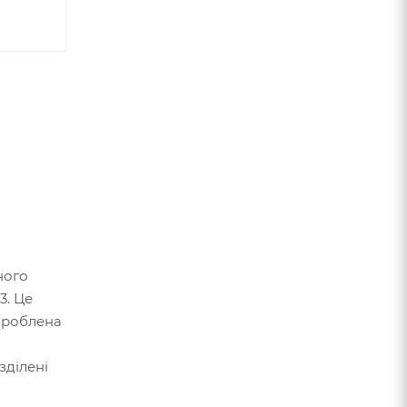
ного
3. Це
озроблена
зділені