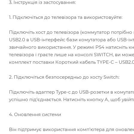
3. Інструкція із застосування:
1. Підключіться до телевізора та використовуйте:
Підключіть хост до телевізора (коммутатор потрібно 
USB2.0 в USB-інтерфейс бази комутатора або USB-ін
звичайного використання. У режимі PS4 натисніть к
телевізора і граєте лише на консолі SWITCH, ви мож
комплект поставки Короткий кабель TYPE-C – USB2.0 
2. Підключіться безпосередньо до хосту Switch:
Підключіть адаптер Type-c до USB-розетки в комутатор
успішно під’єднається. Натисніть кнопку A, щоб увій
4. Оновлення системи
Він підтримує використання комп’ютера для оновлен