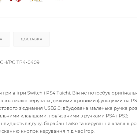
А
ДОСТАВКА
TCH/PC TP4-0409
ри в ігри Switch і PS4 Taichi. Він не потребує оригіналь
 також може керувати деякими ігровими функціями на PS
ротового з’єднання USB2.0; вбудована маленька ручка р
льними клавішами, пов’язаними з ручками PS4 і PS3;
видкість відгуку; барабан Taiko та керування клавіші ро
сканню кнопок керування під час ігор.