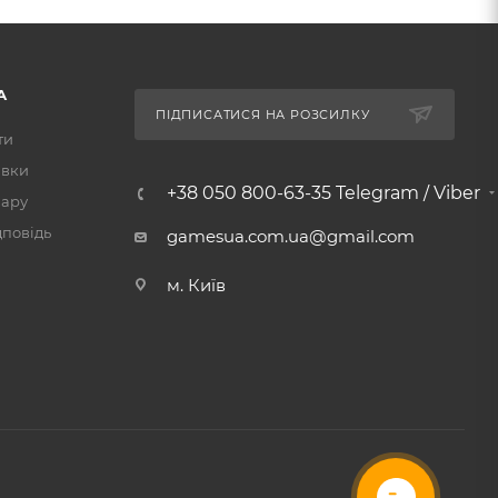
А
ПІДПИСАТИСЯ НА РОЗСИЛКУ
ти
авки
+38 050 800-63-35 Telegram / Viber
вару
дповідь
gamesua.com.ua@gmail.com
м. Київ