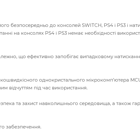
його безпосередньо до консолей SWITCH, PS4 і PS3 і нати
анні на консолях PS4 і PS3 немає необхідності викорис
езалежно, що ефективно запобігає випадковому натискан
сокошвидкісного однокристального мікрокомп’ютера MC
им відчуттям під час використання.
езпека та захист навколишнього середовища, а також га
го забезпечення.