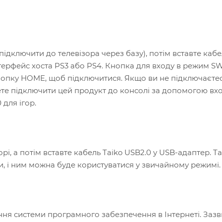
підключити до телевізора через базу), потім вставте кабе
терфейс хоста PS3 або PS4. Кнопка для входу в режим S
нопку HOME, щоб підключитися. Якщо ви не підключаєте
ете підключити цей продукт до консолі за допомогою вхо
для ігор.
і, а потім вставте кабель Taiko USB2.0 у USB-адаптер. Ta
ти, і ним можна буде користуватися у звичайному режимі.
ня системи програмного забезпечення в Інтернеті. Зазв