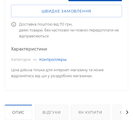
ШВИДКЕ ЗАМОВЛЕННЯ
Доставка поштою від 70 грн,
деякі товари, без часткової чи повної передоплати не
відправляються
Характеристики
Категорія
—
Контроллеры
Ціна дійсна тільки для інтернет-магазину та може
відрізнятись від цін у роздрібних магазинах.
ОПИС
ВІДГУКИ
ЯК КУПИТИ
ОПЛА