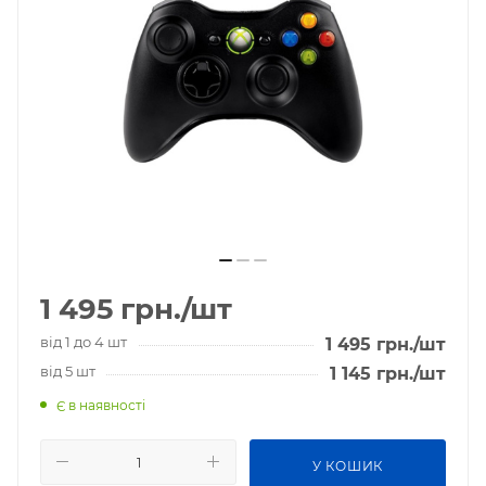
1 495
грн.
/шт
від 1 до 4 шт
1 495
грн.
/шт
від 5 шт
1 145
грн.
/шт
Є в наявності
У КОШИК