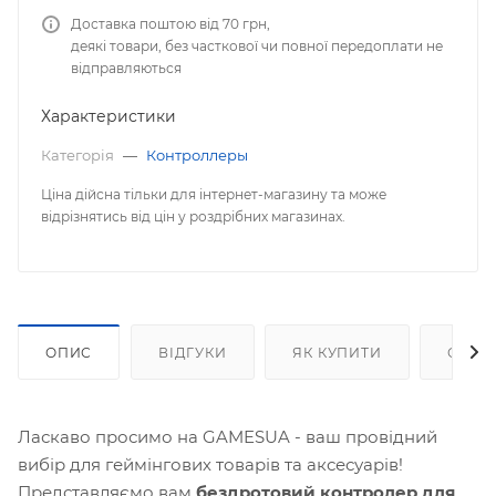
Доставка поштою від 70 грн,
деякі товари, без часткової чи повної передоплати не
відправляються
Характеристики
Категорія
—
Контроллеры
Ціна дійсна тільки для інтернет-магазину та може
відрізнятись від цін у роздрібних магазинах.
ОПИС
ВІДГУКИ
ЯК КУПИТИ
ОПЛА
Ласкаво просимо на GAMESUA - ваш провідний
вибір для геймінгових товарів та аксесуарів!
Представляємо вам
бездротовий контролер для