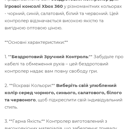
ігрової консолі Xbox 360
у різноманітних кольорах
- чорний, синій, салатовий, білий та червоний. Цей
контролер відзначається високою якістю та
вигідною оптовою ціною.
**Основні характеристики:**
1. **
Бездротовий Зручний Контроль
:** Забудьте про
кабелі та обмеження рухів – цей бездротовий
контролер надає вам повну свободу гри.
2. **Яскраві Кольори:**
Виберіть свій улюблений
колір серед чорного, синього, салатового, білого
та червоного
, щоб підкреслити свій індивідуальний
стиль.
3. **Гарна Якість:** Контролер виготовлений з
високоякісних матеріалів, що забезпечує тривалу