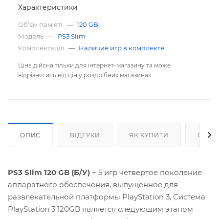
Характеристики
Об'єм пам'яті
—
120 GB
Модель
—
PS3 Slim
Комплектація
—
Наличие игр в комплекте
Ціна дійсна тільки для інтернет-магазину та може
відрізнятись від цін у роздрібних магазинах.
ОПИС
ВІДГУКИ
ЯК КУПИТИ
ОПЛА
PS3 Slim 120 GB (Б/У)
+ 5 игр четвертое поколение
аппаратного обеспечения, выпущенное для
развлекательной платформы PlayStation 3, Система
PlayStation 3 120GB является следующим этапом