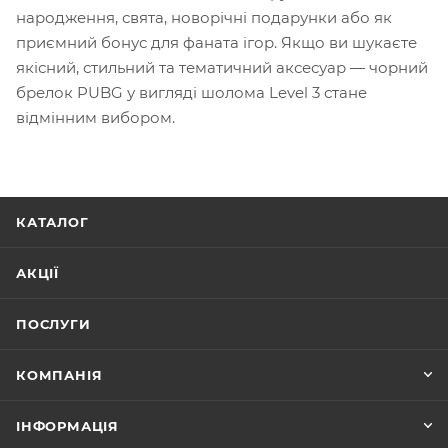
народження, свята, новорічні подарунки або як
приємний бонус для фаната ігор. Якщо ви шукаєте
якісний, стильний та тематичний аксесуар — чорний
брелок PUBG у вигляді шолома Level 3 стане
відмінним вибором.
КАТАЛОГ
АКЦІЇ
ПОСЛУГИ
КОМПАНІЯ
ІНФОРМАЦІЯ