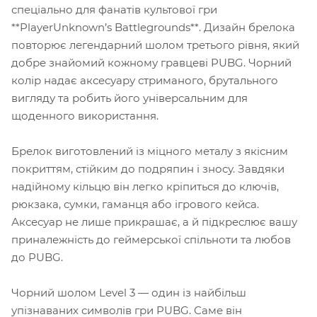
спеціально для фанатів культової гри
**PlayerUnknown’s Battlegrounds**. Дизайн брелока
повторює легендарний шолом третього рівня, який
добре знайомий кожному гравцеві PUBG. Чорний
колір надає аксесуару стриманого, брутального
вигляду та робить його універсальним для
щоденного використання.
Брелок виготовлений із міцного металу з якісним
покриттям, стійким до подряпин і зносу. Завдяки
надійному кільцю він легко кріпиться до ключів,
рюкзака, сумки, гаманця або ігрового кейса.
Аксесуар не лише прикрашає, а й підкреслює вашу
приналежність до геймерської спільноти та любов
до PUBG.
Чорний шолом Level 3 — один із найбільш
упізнаваних символів гри PUBG. Саме він