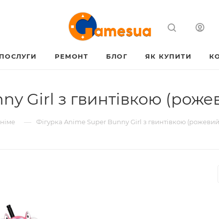
ПОСЛУГИ
РЕМОНТ
БЛОГ
ЯК КУПИТИ
К
ny Girl з гвинтівкою (роже
—
Аніме
Фігурка Anime Super Bunny Girl з гвинтівкою (рожевий