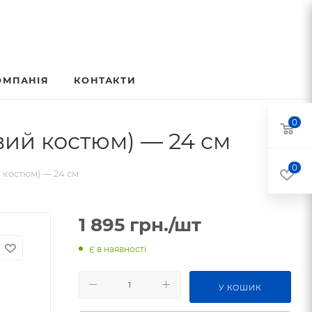
ОМПАНІЯ
КОНТАКТИ
0
вий костюм) — 24 см
0
 костюм) — 24 см
1 895
грн.
/шт
Є в наявності
У КОШИК