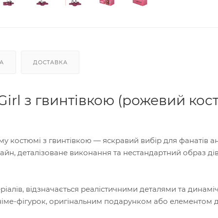
А
ДОСТАВКА
irl з гвинтівкою (рожевий кос
му костюмі з гвинтівкою — яскравий вибір для фанатів ан
айн, деталізоване виконання та нестандартний образ ді
еріалів, відзначається реалістичними деталями та динам
німе-фігурок, оригінальним подарунком або елементом 