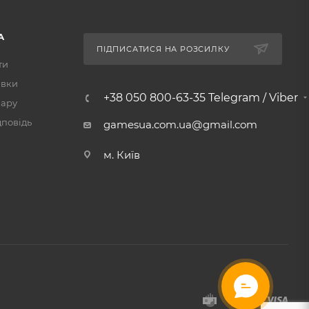
А
ПІДПИСАТИСЯ НА РОЗСИЛКУ
ти
авки
+38 050 800-63-35 Telegram / Viber
вару
дповідь
gamesua.com.ua@gmail.com
м. Київ