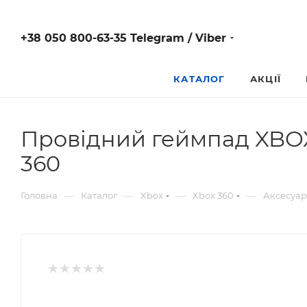
+38 050 800-63-35 Telegram / Viber
КАТАЛОГ
АКЦІЇ
Провідний геймпад XBOX 
360
—
—
—
—
Головна
Каталог
Xbox
Xbox 360
Аксесуар