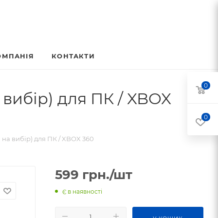
ОМПАНІЯ
КОНТАКТИ
0
вибір) для ПК / XBOX
0
на вибір) для ПК / XBOX 360
599
грн.
/шт
Є в наявності