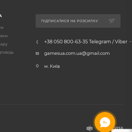
А
ПІДПИСАТИСЯ НА РОЗСИЛКУ
ти
авки
+38 050 800-63-35 Telegram / Viber
вару
дповідь
gamesua.com.ua@gmail.com
м. Київ