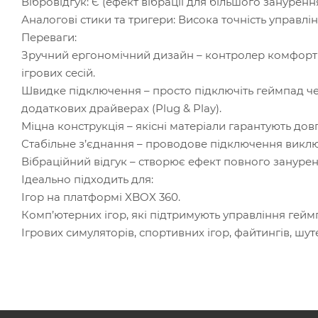
Вібровідгук: Є (ефект вібрації для більшого занурення
Аналогові стики та тригери: Висока точність управлін
Переваги:
Зручний ергономічний дизайн – контролер комфортно
ігрових сесій.
Швидке підключення – просто підключіть геймпад чер
додаткових драйверах (Plug & Play).
Міцна конструкція – якісні матеріали гарантують дов
Стабільне з’єднання – проводове підключення виклю
Вібраційний відгук – створює ефект повного занурен
Ідеально підходить для:
Ігор на платформі XBOX 360.
Комп’ютерних ігор, які підтримують управління гейм
Ігрових симуляторів, спортивних ігор, файтингів, шуте