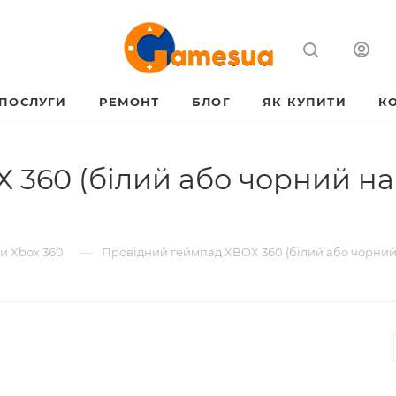
ПОСЛУГИ
РЕМОНТ
БЛОГ
ЯК КУПИТИ
К
360 (білий або чорний на 
—
и Xbox 360
Провідний геймпад XBOX 360 (білий або чорний 