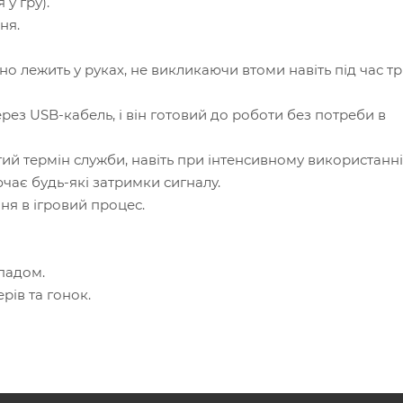
 у гру).
ня.
 лежить у руках, не викликаючи втоми навіть під час т
ез USB-кабель, і він готовий до роботи без потреби в
гий термін служби, навіть при інтенсивному використанні
чає будь-які затримки сигналу.
ня в ігровий процес.
падом.
рів та гонок.