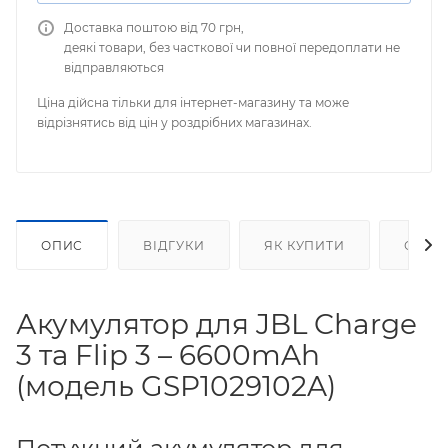
Доставка поштою від 70 грн,
деякі товари, без часткової чи повної передоплати не
відправляються
Ціна дійсна тільки для інтернет-магазину та може
відрізнятись від цін у роздрібних магазинах.
ОПИС
ВІДГУКИ
ЯК КУПИТИ
ОПЛА
Акумулятор для JBL Charge
3 та Flip 3 – 6600mAh
(модель GSP1029102A)