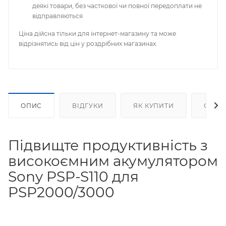
деякі товари, без часткової чи повної передоплати не
відправляються
Ціна дійсна тільки для інтернет-магазину та може
відрізнятись від цін у роздрібних магазинах.
ОПИС
ВІДГУКИ
ЯК КУПИТИ
ОПЛА
Підвищте продуктивність з
високоємним акумулятором
Sony PSP-S110 для
PSP2000/3000