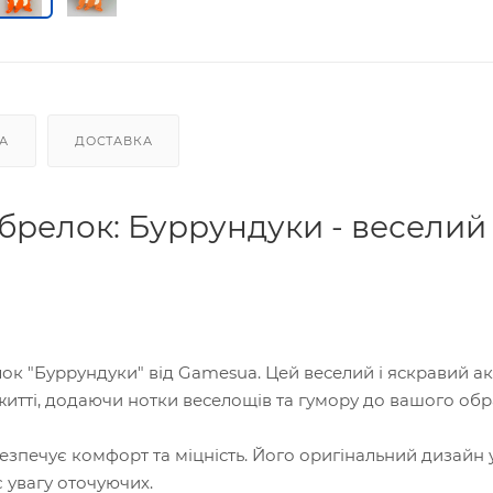
А
ДОСТАВКА
брелок: Буррундуки - веселий
к "Буррундуки" від Gamesua. Цей веселий і яскравий а
тті, додаючи нотки веселощів та гумору до вашого обр
езпечує комфорт та міцність. Його оригінальний дизайн 
 увагу оточуючих.