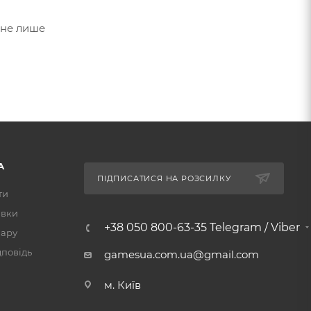
 не лише
А
ПІДПИСАТИСЯ НА РОЗСИЛКУ
ти
авки
+38 050 800-63-35 Telegram / Viber
вару
дповідь
gamesua.com.ua@gmail.com
м. Київ