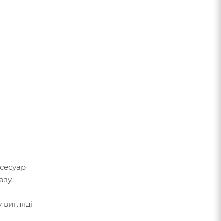
ксесуар
азу.
у вигляді