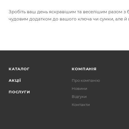
Зробіть ваш день яскравішим та веселішим разом з 
чудовим додатком до вашого ключа чи сумки, але й в
КАТАЛОГ
КОМПАНІЯ
АКЦІЇ
Про компанію
Новини
ПОСЛУГИ
Відгуки
Контакти