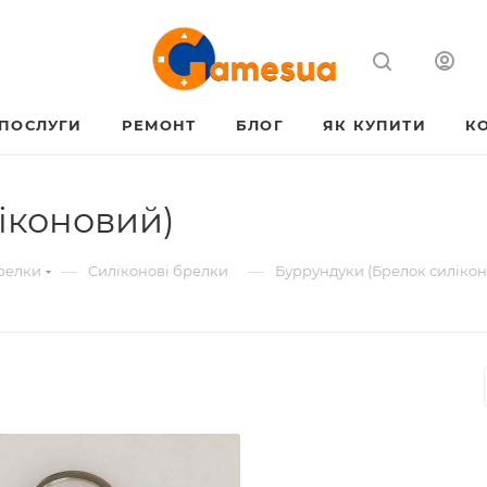
ПОСЛУГИ
РЕМОНТ
БЛОГ
ЯК КУПИТИ
К
іконовий)
—
—
брелки
Силіконові брелки
Буррундуки (Брелок силіко