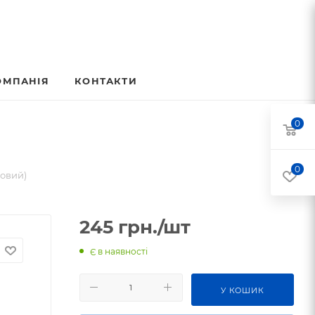
ОМПАНІЯ
КОНТАКТИ
0
0
новий)
245
грн.
/шт
Є в наявності
У КОШИК