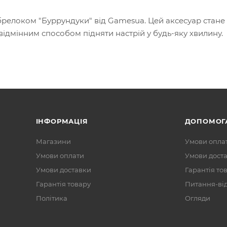
брелоком "Буррундуки" від Gamesua. Цей аксесуар стане
ідмінним способом підняти настрій у будь-яку хвилину.
ІНФОРМАЦІЯ
ДОПОМОГ
Магазини
Умови опла
Умови оплати
Умови дост
Умови доставки
Гарантія то
Гарантія товару
Питання-ві
Політика
Огляди