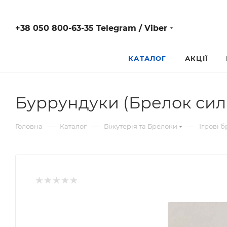
+38 050 800-63-35 Telegram / Viber
КАТАЛОГ
АКЦІЇ
Буррундуки (Брелок сил
—
—
—
Головна
Каталог
Біжутерія та Брелоки
Ігрові 