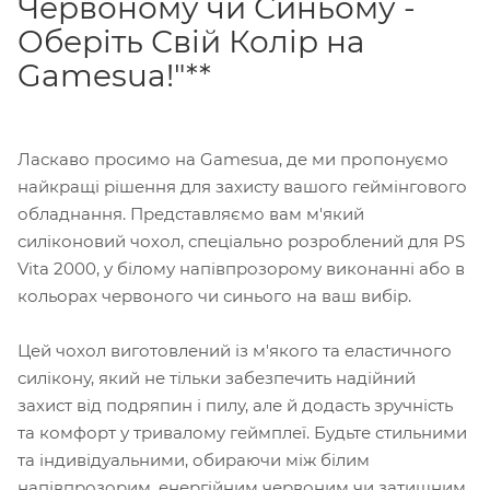
Червоному чи Синьому -
Оберіть Свій Колір на
Gamesua!"**
Ласкаво просимо на Gamesua, де ми пропонуємо
найкращі рішення для захисту вашого геймінгового
обладнання. Представляємо вам м'який
силіконовий чохол, спеціально розроблений для PS
Vita 2000, у білому напівпрозорому виконанні або в
кольорах червоного чи синього на ваш вибір.
Цей чохол виготовлений із м'якого та еластичного
силікону, який не тільки забезпечить надійний
захист від подряпин і пилу, але й додасть зручність
та комфорт у тривалому геймплеї. Будьте стильними
та індивідуальними, обираючи між білим
напівпрозорим, енергійним червоним чи затишним