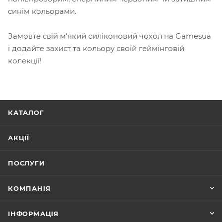
синім кольорами.
Замовте свій м'який силіконовий чохол на Gamesua
і додайте захист та кольору своїй геймінговій
колекції!
КАТАЛОГ
АКЦІЇ
ПОСЛУГИ
КОМПАНІЯ
ІНФОРМАЦІЯ