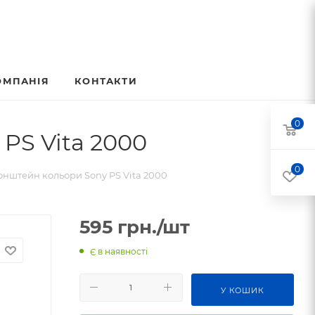
ОМПАНІЯ
КОНТАКТИ
0
PS Vita 2000
0
нштейн кольори Sony PS Vita 2000
595
грн.
/шт
Є в наявності
У КОШИК