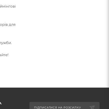
ймінгові
ьорів для
лужби.
айте!
А
ПІДПИСАТИСЯ НА РОЗСИЛКУ