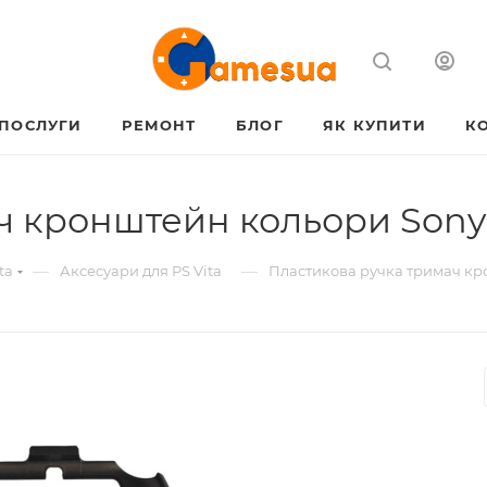
ПОСЛУГИ
РЕМОНТ
БЛОГ
ЯК КУПИТИ
К
ч кронштейн кольори Sony 
—
—
ta
Аксесуари для PS Vita
Пластикова ручка тримач кро