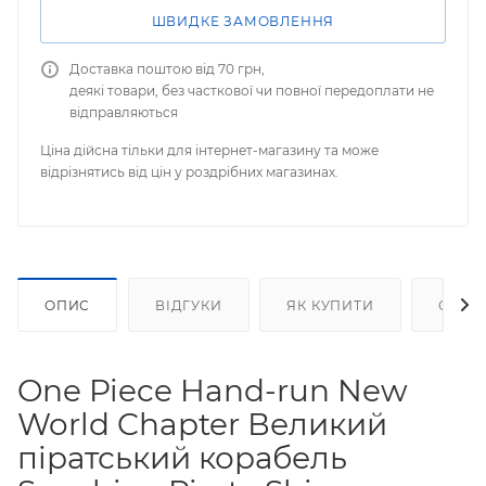
ШВИДКЕ ЗАМОВЛЕННЯ
Доставка поштою від 70 грн,
деякі товари, без часткової чи повної передоплати не
відправляються
Ціна дійсна тільки для інтернет-магазину та може
відрізнятись від цін у роздрібних магазинах.
ОПИС
ВІДГУКИ
ЯК КУПИТИ
ОПЛА
One Piece Hand-run New
World Chapter Великий
піратський корабель