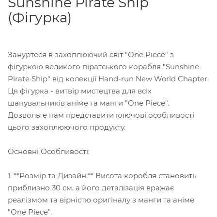
Sunshine Pirate Ship
(Фігурка)
Зануртеся в захоплюючий світ "One Piece" з
фігуркою великого піратського корабля "Sunshine
Pirate Ship" від колекції Hand-run New World Chapter.
Ця фігурка - витвір мистецтва для всіх
шанувальників аніме та манги "One Piece".
Дозвольте нам представити ключові особливості
цього захоплюючого продукту.
Основні Особливості:
1. **Розмір та Дизайн:** Висота коробля становить
приблизно 30 см, а його деталізація вражає
реалізмом та вірністю оригіналу з манги та аніме
"One Piece".