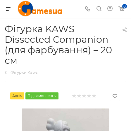
0
Фігурка KAWS
Dissected Companion
(для фарбування) – 20
см
Фігурки Kaws
Акція
Під замовлення