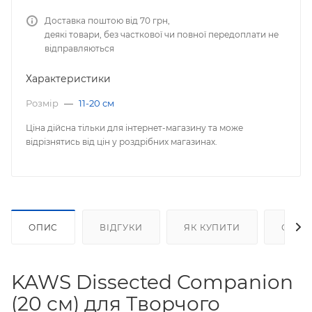
Доставка поштою від 70 грн,
деякі товари, без часткової чи повної передоплати не
відправляються
Характеристики
Розмір
—
11-20 см
Ціна дійсна тільки для інтернет-магазину та може
відрізнятись від цін у роздрібних магазинах.
ОПИС
ВІДГУКИ
ЯК КУПИТИ
ОПЛА
KAWS Dissected Companion
(20 см) для Творчого