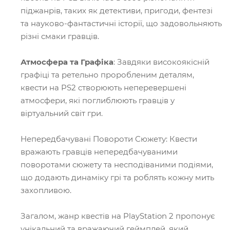
піджанрів, таких як детективи, пригоди, фентезі
та науково-фантастичні історії, що задовольняють
різні смаки гравців.
Атмосфера та Графіка
: Завдяки високоякісній
графіці та ретельно проробленим деталям,
квести на PS2 створюють неперевершені
атмосфери, які поглиблюють гравців у
віртуальний світ гри.
Непередбачувані Повороти Сюжету: Квести
вражають гравців непередбачуваними
поворотами сюжету та несподіваними подіями,
що додають динаміку грі та роблять кожну мить
захопливою.
Загалом, жанр квестів на PlayStation 2 пропонує
унікальний та вражаючий геймплей, який