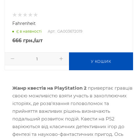
Fahrenheit
Арт.: GA003672019
Є в наявності
666
грн.
/шт
У КОШИК
Жанр квестів на PlayStation 2
привертає гравців
своєю можливістю взяти участь в захоплюючих
історіях, де розв'язання головоломок та
прийняття важливих рішень визначають
подальший розвиток подій. Квести на PS2
варіюються від класичних детективних ігор до
фентезі та науково-фантастичних пригод. Ось