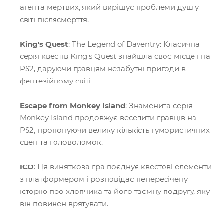
агента мертвих, який вирішує проблеми душ у
світі післясмерття.
King's Quest
: The Legend of Daventry: Класична
серія квестів King's Quest знайшла своє місце і на
PS2, даруючи гравцям незабутні пригоди в
фентезійному світі.
Escape from Monkey Island
: Знаменита серія
Monkey Island продовжує веселити гравців на
PS2, пропонуючи велику кількість гумористичних
сцен та головоломок.
ICO
: Ця виняткова гра поєднує квестові елементи
з платформером і розповідає непересічену
історію про хлопчика та його таємну подругу, яку
він повинен врятувати.