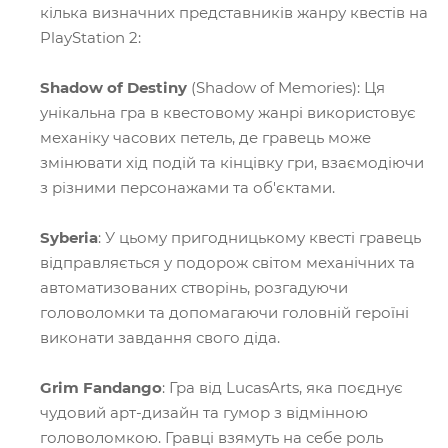
кілька визначних представників жанру квестів на
PlayStation 2:
Shadow of Destiny
(Shadow of Memories): Ця
унікальна гра в квестовому жанрі використовує
механіку часових петель, де гравець може
змінювати хід подій та кінцівку гри, взаємодіючи
з різними персонажами та об'єктами.
Syberia
: У цьому пригодницькому квесті гравець
відправляється у подорож світом механічних та
автоматизованих створінь, розгадуючи
головоломки та допомагаючи головній героїні
виконати завдання свого діда.
Grim Fandango
: Гра від LucasArts, яка поєднує
чудовий арт-дизайн та гумор з відмінною
головоломкою. Гравці взямуть на себе роль