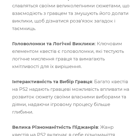
славляться своїми великолепними сюжетами, що
взаємодіють з гравцем та змушують його долати
виклики, щоб дізнатися розв'язок загадок і
таємниць.
Головоломки та Логічні Виклики
: Ключовим
елементом квестів є головоломки, які тестують
логічне мислення гравця та вимагають
кмітливості для їх вирішення.
Інтерактивність та Вибір Гравця
: Багато квестів
на PS2 надають гравцеві можливість впливати на
розвиток сюжету своїми власними виборами та
діями, надаючи ігровому процесу більше
глибини.
Велика Різноманітність Піджанрів
: Жанр
квестів на PS2 включає в себе різноманіття