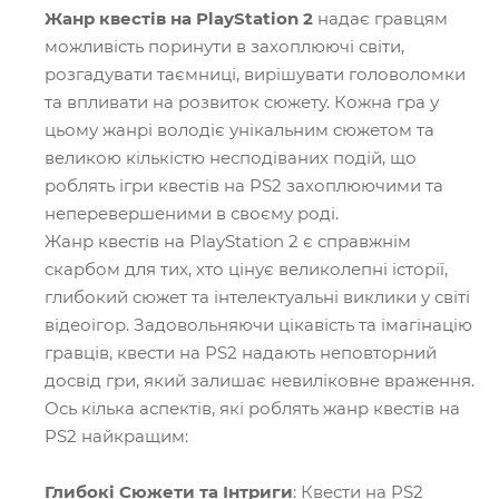
Жанр квестів на PlayStation 2
надає гравцям
можливість поринути в захоплюючі світи,
розгадувати таємниці, вирішувати головоломки
та впливати на розвиток сюжету. Кожна гра у
цьому жанрі володіє унікальним сюжетом та
великою кількістю несподіваних подій, що
роблять ігри квестів на PS2 захоплюючими та
неперевершеними в своєму роді.
Жанр квестів на PlayStation 2 є справжнім
скарбом для тих, хто цінує великолепні історії,
глибокий сюжет та інтелектуальні виклики у світі
відеоігор. Задовольняючи цікавість та імагінацію
гравців, квести на PS2 надають неповторний
досвід гри, який залишає невиліковне враження.
Ось кілька аспектів, які роблять жанр квестів на
PS2 найкращим:
Г
либокі Сюжети та Інтриги
: Квести на PS2