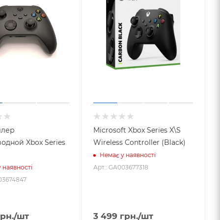
ллер
Microsoft Xbox Series X\S
одной Xbox Series
Wireless Controller (Black)
Немає у наявності
Арт.: GA003677318
 наявності
03674847
рн.
/шт
3 499
грн.
/шт