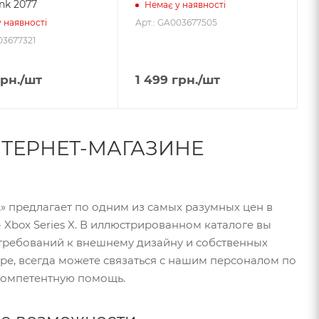
nk 2077
Немає у наявності
Арт.: GA003677505
 наявності
03677321
рн.
/шт
1 499
грн.
/шт
НТЕРНЕТ-МАГАЗИНЕ
A
» предлагает по одним из самых разумных цен в
 Xbox Series X. В иллюстрированном каталоге вы
требований к внешнему дизайну и собственных
ре, всегда можете связаться с нашим персоналом по
 компетентную помощь.