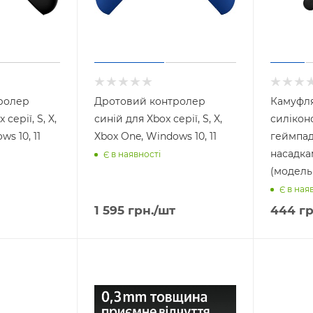
ролер
Дротовий контролер
Камуфл
серії, S, X,
синій для Xbox серії, S, X,
силікон
s 10, 11
Xbox One, Windows 10, 11
геймпада
насадка
Є в наявності
(модель
Є в ная
1 595
грн.
/шт
444
гр