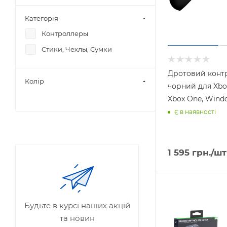
Категорія
Контроллеры
Стики, Чехлы, Сумки
Дротовий конт
Колір
чорний для Xbox 
Xbox One, Window
Є в наявності
1 595
грн.
/шт
Будьте в курсі наших акцій
та новин