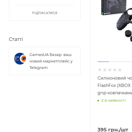
ПІДПИСАТИСЯ
Статті
GamesUA Базар: ваш
новий маркетплейс у
Telegram
Силіконовий ч
FlashFox (XBOX S
grip-ковпачкам
Є в наявності
395
грн.
/шт