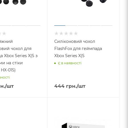
яжний
Силіконовий чохол
овий чохол для
FlashFox для геймпада
 Xbox Series X|S з
Xbox Series X|S
ми на стіки
Є в наявності
 HX-015)
вності
н.
/шт
444
грн.
/шт