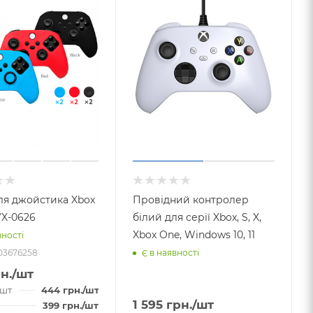
ля джойстика Xbox
Провідний контролер
YX-0626
білий для серії Xbox, S, X,
Xbox One, Windows 10, 11
вності
03676258
Є в наявності
н.
/шт
 шт
444
грн.
/шт
1 595
грн.
/шт
399
грн.
/шт