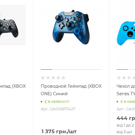
мпад (XBOX
Проводной Геймпад (XBOX
Чехол д
ONE) Синий
Series T
Є в наявності
Є в ная
Арт.: GA003675427
Арт.: GA0
444
гр
від 1 до 2
1 375
грн.
/шт
від 3 шт