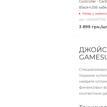
Controller - Car
Black+USB кабе
Немає у наявнос
Арт.: GA003677319
3 899
грн.
/ш
ДЖОЙСТ
GAMES
Специализиров
Украине купить
найдете оптим
финансовых во
контактным да