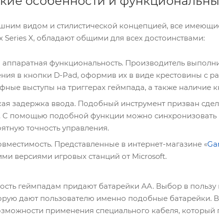
кие особенности и функциональн
шним видом и стилистической концепцией, все имеющие
x Series X, обладают общими для всех достоинствами:
 аппаратная функциональность. Производитель выполни
ния в кнопки D-Pad, оформив их в виде крестовины с р
фные выступы на триггерах геймпада, а также наличие к
ая задержка ввода. Подобный инструмент призван сдел
. С помощью подобной функции можно синхронизовать в
ятную точность управления.
овместимость. Представленные в интернет-магазине «
Ga
ми версиями игровых станций от Microsoft.
сть геймпадам придают батарейки АА. Выбор в пользу
орую дают пользователю именно подобные батарейки. В
озможности применения специального кабеля, который п