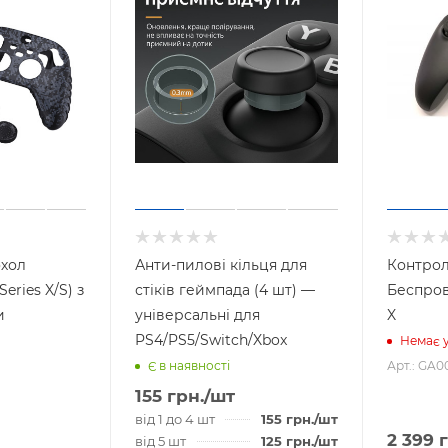
охол
Анти-пилові кільця для
Контро
eries X/S) з
стіків геймпада (4 шт) —
Беспров
и
універсальні для
X
PS4/PS5/Switch/Xbox
Немає у
Арт.: GA0
Є в наявності
155
грн.
/шт
від 1 до 4 шт
155
грн.
/шт
2 399
г
від 5 шт
125
грн.
/шт