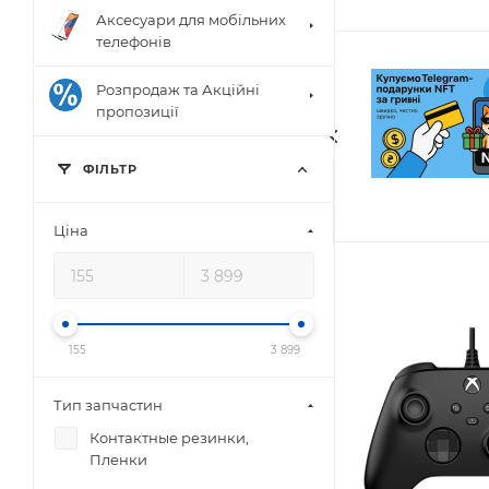
Аксесуари для мобільних
телефонів
Розпродаж та Акційні
пропозиції
ФIЛЬТР
Цiна
155
3 899
Тип запчастин
Контактные резинки,
Пленки