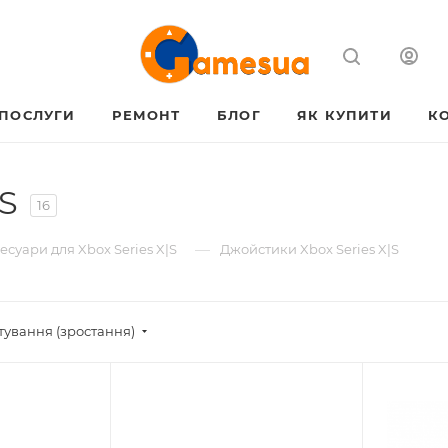
ПОСЛУГИ
РЕМОНТ
БЛОГ
ЯК КУПИТИ
К
|S
16
—
есуари для Xbox Series X|S
Джойстики Xbox Series X|S
тування (зростання)