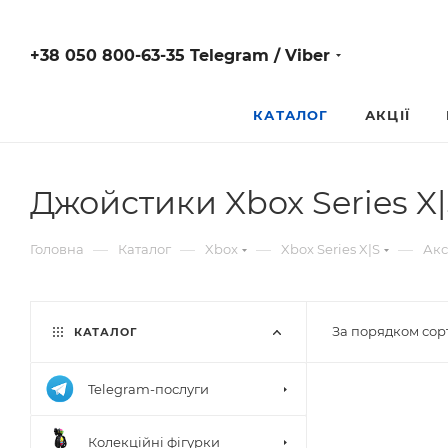
+38 050 800-63-35 Telegram / Viber
КАТАЛОГ
АКЦІЇ
Джойстики Xbox Series X
—
—
—
—
Головна
Каталог
Xbox
Xbox Series X|S
Акс
За порядком сор
КАТАЛОГ
Telegram-послуги
Колекційні фігурки