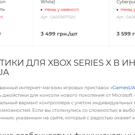
bon
White)
Cyberpu
ль
Немає у наявності
Немає у
Арт.: GA003677320
Арт.: GA0
ті
т
3 499
грн.
/шт
3 599
г
ИКИ ДЛЯ XBOX SERIES X В И
UA
анный интернет-магазин игровых приставок «
GamesU
 джойстики для консоли нового поколения от Microsoft -
альный вариант контроллера с учетом индивидуальных 
зможностей. Если вы столкнулись со сложностью в выбо
нным, указанным на сайте, который с радостью окажет