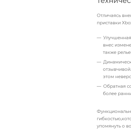
Техничес
Отличаясь вне
приставки Xbo
Улучшенная
внес измене
также релье
Динамическ
отзывчивой
этом неверо
Обратная с
более ранни
Функционально
гибкостью,кот
упомянуть о в