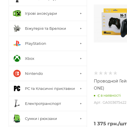
Ігрові аксесуари
Біжутерія та Брелоки
PlayStation
Xbox
Nintendo
Проводной Гей
ONE)
PC та Класичні приставки
Є в наявності
Арт.: GA003675422
Електротранспорт
Сумки і рюкзаки
1 375
грн.
/шт