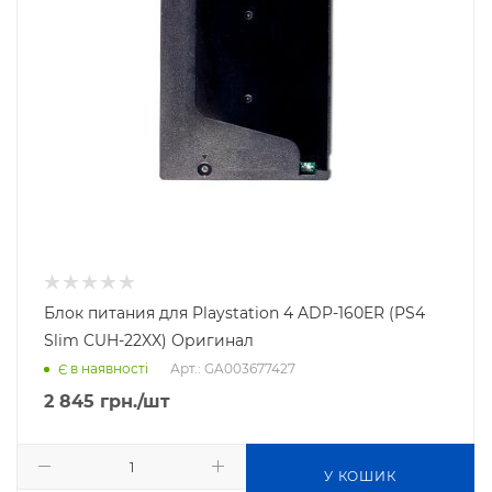
Блок питания для Playstation 4 ADP-160ER (PS4
Slim CUH-22XX) Оригинал
Арт.: GA003677427
Є в наявності
2 845
грн.
/шт
У КОШИК