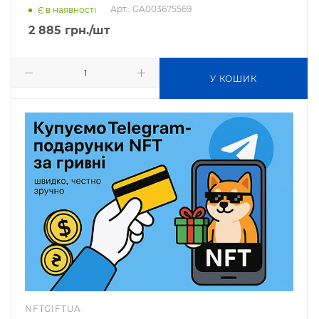
Арт.: GA003675569
Є в наявності
2 885
грн.
/шт
У КОШИК
NFTGIFTUA