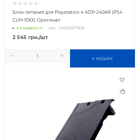
Блок питания для Playstation 4 ADP-240AR (PS4
CUH-10XX) Оригинал
Арт.: GA003677606
Є в наявності
2 545
грн.
/шт
У КОШИК