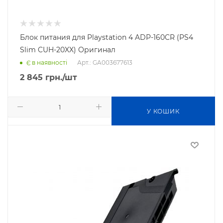
Блок питания для Playstation 4 ADP-160CR (PS4
Slim CUH-20XX) Оригинал
Арт.: GA003677613
Є в наявності
2 845
грн.
/шт
У КОШИК