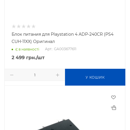
Блок питания для Playstation 4 ADP-240CR (PS4
CUH-11XX) Оригинал
Арт.: GA003677611
Є в наявності
2 499
грн.
/шт
У КОШИК