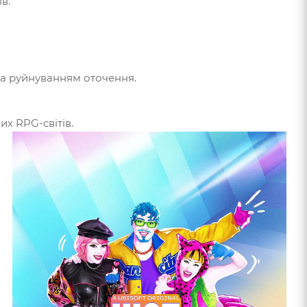
в.
 та руйнуванням оточення.
ких RPG-світів.