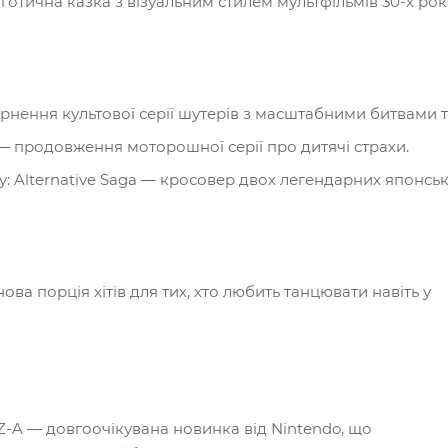
готична казка з візуальним стилем мультфільмів 30-х рокі
вернення культової серії шутерів з масштабними битвами
3 — продовження моторошної серії про дитячі страхи.
e Sky: Alternative Saga — кросовер двох легендарних японсь
ова порція хітів для тих, хто любить танцювати навіть у
Z-A — довгоочікувана новинка від Nintendo, що