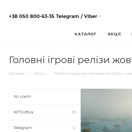
+38 050 800-63-35 Telegram / Viber
КАТАЛОГ
АКЦІЇ
Головні ігрові релізи жов
—
—
Головна
Блог
Головні ігрові релізи жовтня 2025 — нов
Усі статті
NFTGiftUa
35
Telegram
12