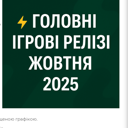
о
ащеною графікою.