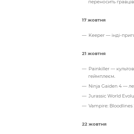
переносить гравців
17 жовтня
Keeper — інді-приг
21 жовтня
Painkiller — культ
геймплеєм.
Ninja Gaiden 4 — 
Jurassic World Evo
Vampire: Bloodline
22 жовтня