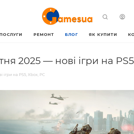
ПОСЛУГИ
РЕМОНТ
БЛОГ
ЯК КУПИТИ
К
тня 2025 — нові ігри на PS5
і ігри на PS5, Xbox, PC