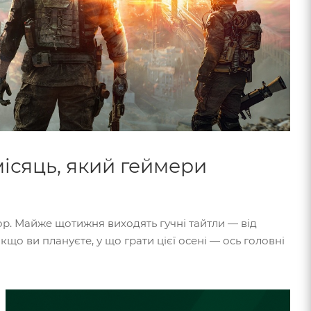
місяць, який геймери
ор. Майже щотижня виходять гучні тайтли — від
що ви плануєте, у що грати цієї осені — ось головні