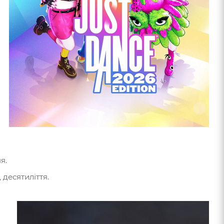
я.
 десятиліття.