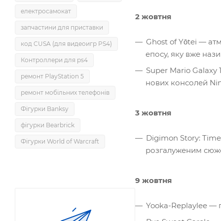
електросамокат
2 жовтня
запчастини для приставки
Ghost of Yōtei — 
код CUSA (для видеоигр PS4)
епосу, яку вже нази
Контроллери для ps4
Super Mario Galaxy
ремонт PlayStation 5
нових консолей Nin
ремонт мобільних телефонів
Фігурки Banksy
3 жовтня
фігурки Bearbrick
Digimon Story: Tim
Фігурки World of Warcraft
розгалуженим сюже
9 жовтня
Yooka-Replaylee —