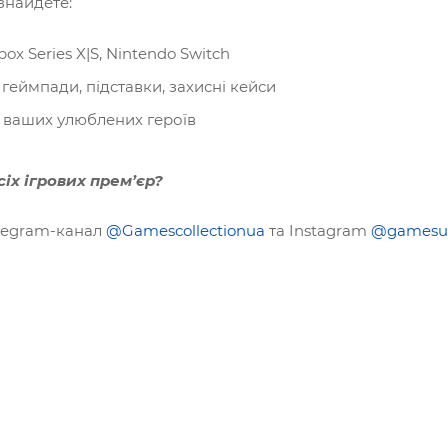
знайдете:
box Series X|S, Nintendo Switch
 геймпади, підставки, захисні кейси
и ваших улюблених героїв
сіх ігрових прем’єр?
elegram-канал
@
Gamescollectionua
та Instagram
@gamesu