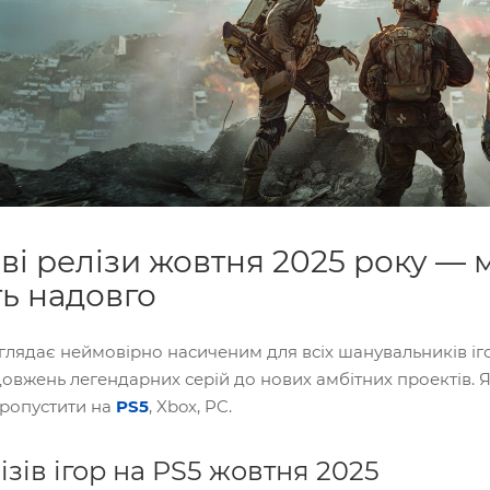
ові релізи жовтня 2025 року — 
ть надовго
глядає неймовірно насиченим для всіх шанувальників іг
вжень легендарних серій до нових амбітних проектів. Як
пропустити на
PS5
, Xbox, PC.
зів ігор на PS5 жовтня 2025