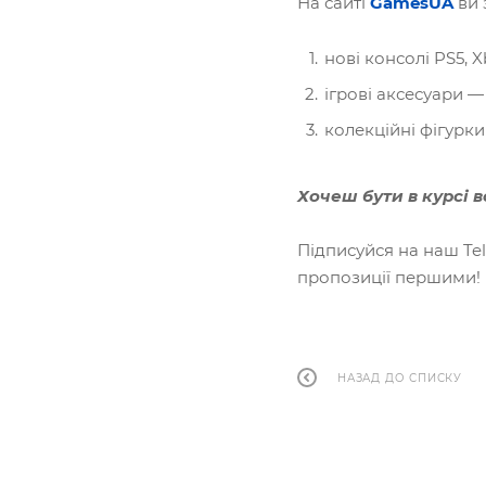
На сайті
GamesUA
ви 
нові консолі PS5, X
ігрові аксесуари —
колекційні фігурк
Хочеш бути в курсі в
Підписуйся на наш T
пропозиції першими!
НАЗАД ДО СПИСКУ