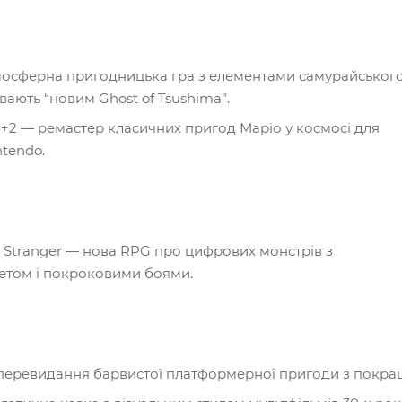
атмосферна пригодницька гра з елементами самурайськог
вають “новим Ghost of Tsushima”.
 1+2 — ремастер класичних пригод Маріо у космосі для
tendo.
e Stranger — нова RPG про цифрових монстрів з
том і покроковими боями.
 перевидання барвистої платформерної пригоди з покр