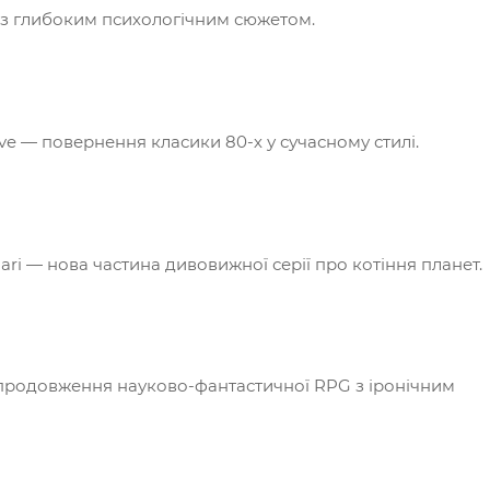
 із глибоким психологічним сюжетом.
ve — повернення класики 80-х у сучасному стилі.
ri — нова частина дивовижної серії про котіння планет.
 продовження науково-фантастичної RPG з іронічним