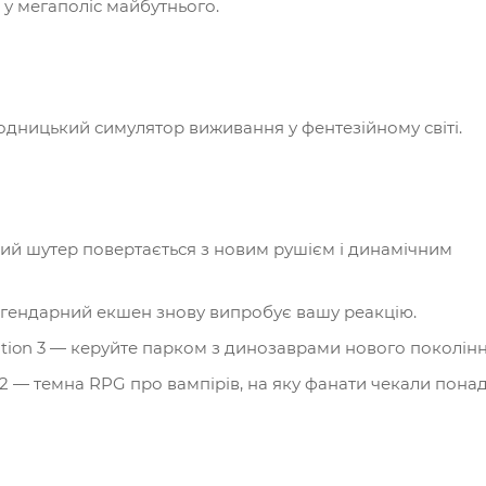
 у мегаполіс майбутнього.
одницький симулятор виживання у фентезійному світі.
овий шутер повертається з новим рушієм і динамічним
легендарний екшен знову випробує вашу реакцію.
lution 3 — керуйте парком з динозаврами нового поколінн
s 2 — темна RPG про вампірів, на яку фанати чекали понад