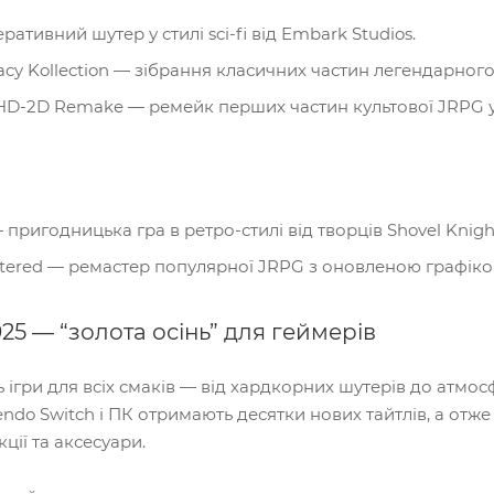
ративний шутер у стилі sci-fi від Embark Studios.
acy Kollection — зібрання класичних частин легендарного
I HD-2D Remake — ремейк перших частин культової JRPG 
 пригодницька гра в ретро-стилі від творців Shovel Knigh
mastered — ремастер популярної JRPG з оновленою графіко
25 — “золота осінь” для геймерів
 ігри для всіх смаків — від хардкорних шутерів до атмо
tendo Switch і ПК отримають десятки нових тайтлів, а отже
ції та аксесуари.