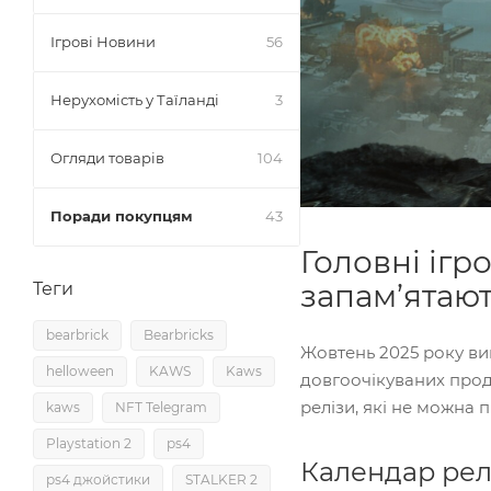
Ігрові Новини
56
Нерухомість у Таїланді
3
Огляди товарів
104
Поради покупцям
43
Головні ігр
запам’ятаю
Теги
bearbrick
Bearbricks
Жовтень 2025 року ви
helloween
KAWS
Kaws
довгоочікуваних продо
релізи, які не можна 
kaws
NFT Telegram
Playstation 2
ps4
Календар релі
ps4 джойстики
STALKER 2