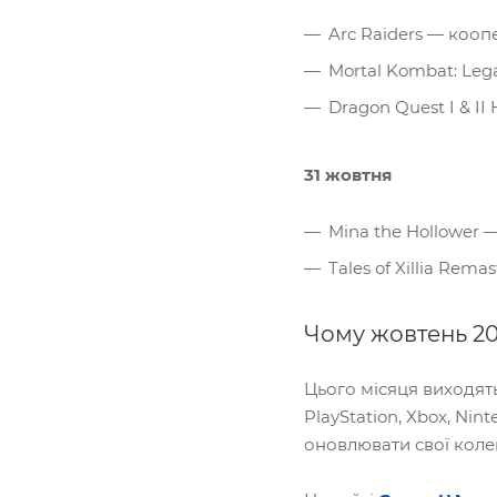
Arc Raiders — коопе
Mortal Kombat: Leg
Dragon Quest I & I
31 жовтня
Mina the Hollower —
Tales of Xillia Re
Чому жовтень 20
Цього місяця виходять
PlayStation, Xbox, Nin
оновлювати свої колек