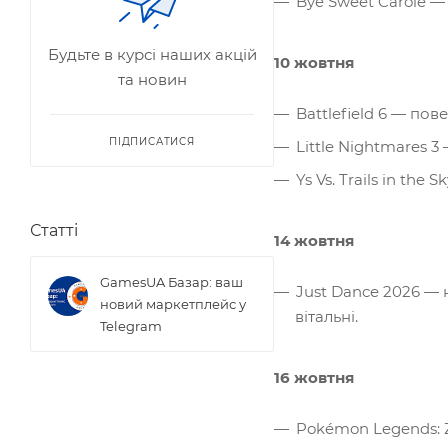
Bye Sweet Carole — 
Будьте в курсі наших акцій
10 жовтня
та новин
Battlefield 6 — по
ПІДПИСАТИСЯ
Little Nightmares 
Ys Vs. Trails in th
Статті
14 жовтня
GamesUA Базар: ваш
Just Dance 2026 — н
новий маркетплейс у
вітальні.
Telegram
16 жовтня
Pokémon Legends: 