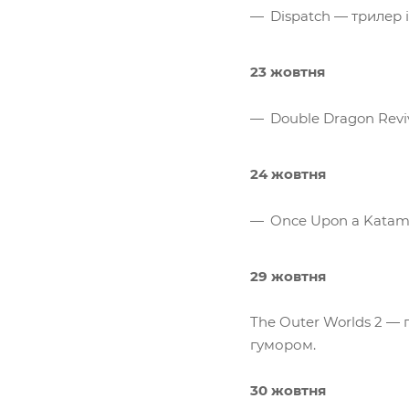
Dispatch — трилер
23 жовтня
Double Dragon Revi
24 жовтня
Once Upon a Katama
29 жовтня
The Outer Worlds 2 —
гумором.
30 жовтня