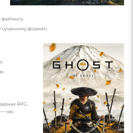
 файтингу.
у сучасному форматі.
t.
ю.
сферних RPG.
 — час