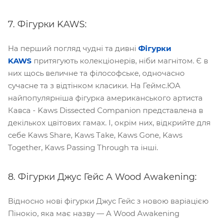
7. Фігурки KAWS:
На перший погляд чудні та дивні
Фігурки
KAWS
притягують колекціонерів, ніби магнітом. Є в
них щось величне та філософське, одночасно
сучасне та з відтінком класики. На Геймс.ЮА
найпопулярніша фігурка американського артиста
Кавса - Kaws Dissected Companion представлена в
декількох цвітових гамах. І, окрім них, відкрийте для
себе Kaws Share, Kaws Take, Kaws Gone, Kaws
Together, Kaws Passing Through та інші.
8. Фігурки Джус Гейс A Wood Awakening:
Відносно нові фігурки Джус Гейс з новою варіацією
Пінокіо, яка має назву — A Wood Awakening