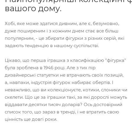
вашого дому.
Хобі, яке може здатися дивним, але є, безумовно,
дуже поширеним і з кожним днем стає все більш
популярним, - це збирати фігурки з різних серій, які
задають тенденцію в нашому суспільстві.
Цікаво, що перша іграшка з класифікацією "фігурка"
була зроблена в 1946 році. Але з тих пір
дизайнерські статуетки не втрачають своїх позицій,
а, навпаки, індустрія фігурок набирає обертів. І
неважливо, що ви колекціонуєте, котики, слоники чи
скелети. Що це за іграшки такі, за які дорослі можуть
віддавати десятки тисяч доларів? Ось достовірний
список того, що зараз в тренді, і не втратить свою
цінність ще довгі роки.