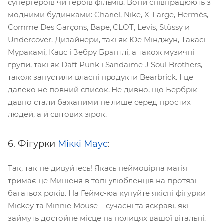
супергероїв чи героїв фільмів. Вони співпрацюють з
модними будинками: Chanel, Nike, X-Large, Hermès,
Comme Des Garçons, Bape, CLOT, Levis, Stüssy и
Undercover. Дизайнери, такі як Юе Мінджун, Такасі
Муракамі, Кавс і Зебру Брантлі, а також музичні
групи, такі як Daft Punk і Sandaime J Soul Brothers,
також запустили власні продукти Bearbrick. І це
далеко не повний список. Не дивно, що Бербрік
давно стали бажаними не лише серед простих
людей, а й світових зірок.
6. Фігурки
Міккі Маус
:
Так, так не дивуйтесь! Якась неймовірна магія
тримає це Мишеня в топі улюбленців на протязі
багатьох років. На Геймс-юа купуйте якісні фігурки
Mickey та Minnie Mouse – сучасні та яскраві, які
займуть достойне місце на полицях вашої вітальні.