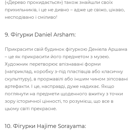
(«Дерево прокидається») також знайшли своїх
прихильників, і це не дивно – адже це свіжо, цікаво,
несподівано і сміливо!
9. Фігурки Daniel Arsham:
Прикрасити свій будинок фігуркою Деніела Аршама
– це як прикрасити його предметом з музею.
Художник перетворює впізнавані форми
(наприклад, коробку з-під пластівців або класичну
скульптуру), в проржавілі або іншим чином зіпсовані
артефакти. І це, насправді, дуже надихає. Якщо
поглянути на предмети щоденного вжитку з точки
зору історичної цінності, то розумієш, що все в
цьому світі прекрасне.
10. Фігурки Hajime Sorayama: