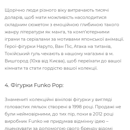
Щорічно люди різного віку витрачають тисячі
доларів, щоб мати можливість насолодитися
складним сюжетом з емоційною глибиною такого
жанру літератури як манга, та комп’ютерними
іграми та серіалами за мотивами японської анімації.
Герої-фігурки Наруто, Ван Піс, Атака на титанів,
Токійський гуль чекають в нашому магазині в м.
Вишгород (10хв від Києва), щоб переїхати до вашої
кімнати та стати гордістю вашої колекції.
4. Фігурки Funko Pop:
Знамениті колекційні вінілові фігурки у вигляді
головастих ляльок створені в 1998 році. Продажі не
були неймовірними, до тих пір, поки в 2012 році
виробник Funko не придумав відмінну ідею –
ліцензувати за допомогою свого бренду відомі