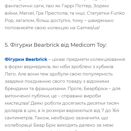
фантастичні саги, такі як Гаррі Поттер, Зоряні
війни, Marvel, Гра Престолів, та інші. Статуетки Funko
Pop, загалом, більш доступні, тому – швиденько
поповнюйте свою колекцію на Games/ua!
5. Фігурки Bearbrick від Medicom Toy:
Фігурки Bearbrick
– цікаві предмети колекціювання
в формі ведмедиків, які ніби зроблені з кубиків
Лего. Але вони теж здобули свою популярність
завдяки поєднанню свого товару з відомими
брендами та франшизами. Проте, Беарбріки – для
витонченої публіки, це – справжні вироби
мистецтва! Деякі роботи досягають десятки тисяч
доларів в ціні, а їх розміри варіюються від 7 до 164
сантиметрів. Також, необхідно зазначити, що
колаборації Беар Брік виходять далеко за межі