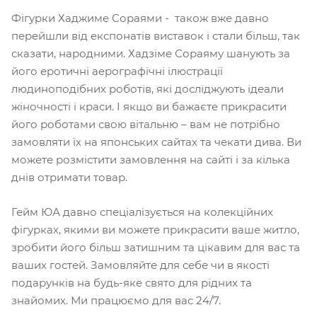
Фігурки Хаджиме Сораями - також вже давно
перейшли від експонатів виставок і стали більш, так
сказати, народними. Хадзіме Сораяму шанують за
його еротичні аерографічні ілюстрації
людиноподібних роботів, які досліджують ідеали
жіночності і краси. І якщо ви бажаєте прикрасити
його роботами свою вітальню – вам не потрібно
замовляти їх на японських сайтах та чекати дива. Ви
можете розмістити замовлення на сайті і за кілька
днів отримати товар.
Гейм ЮА давно спеціалізується на колекційних
фігурках, якими ви можете прикрасити ваше житло,
зробити його більш затишним та цікавим для вас та
ваших гостей. Замовляйте для себе чи в якості
подарунків на будь-яке свято для рідних та
знайомих. Ми працюємо для вас 24/7.