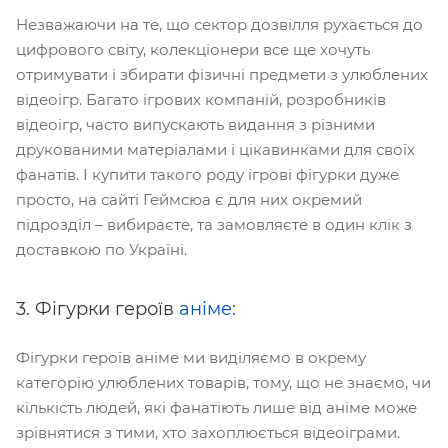
Незважаючи на те, що сектор дозвілля рухається до
цифрового світу, колекціонери все ще хочуть
отримувати і збирати фізичні предмети з улюблених
відеоігр. Багато ігрових компаній, розробників
відеоігр, часто випускають видання з різними
друкованими матеріалами і цікавинками для своїх
фанатів. І купити такого роду ігрові фігурки дуже
просто, на сайті Геймсюа є для них окремий
підрозділ – вибираєте, та замовляєте в один клік з
доставкою по Україні.
3. Фігурки героїв
аніме
:
Фігурки героїв аніме ми виділяємо в окрему
категорію улюблених товарів, тому, що не знаємо, чи
кількість людей, які фанатіють лише від аніме може
зрівнятися з тими, хто захоплюється відеоіграми.