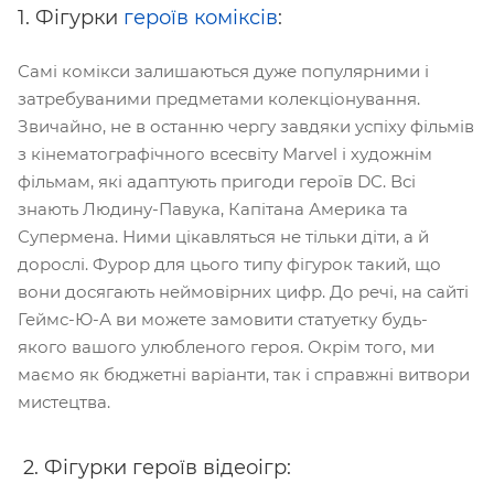
1. Фігурки
героїв коміксів
:
Самі комікси залишаються дуже популярними і
затребуваними предметами колекціонування.
Звичайно, не в останню чергу завдяки успіху фільмів
з кінематографічного всесвіту Marvel і художнім
фільмам, які адаптують пригоди героїв DC. Всі
знають Людину-Павука, Капітана Америка та
Супермена. Ними цікавляться не тільки діти, а й
дорослі. Фурор для цього типу фігурок такий, що
вони досягають неймовірних цифр. До речі, на сайті
Геймс-Ю-А ви можете замовити статуетку будь-
якого вашого улюбленого героя. Окрім того, ми
маємо як бюджетні варіанти, так і справжні витвори
мистецтва.
2. Фігурки героїв відеоігр: