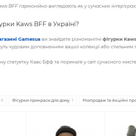
aws BFF гармонійно виглядають як у сучасних інтер'єрах, 
урки Kaws BFF в Україні?
агазині Gamesua
ви знайдете різноманітні
фігурки Kaw
тануть чудовим доповненням вашої колекції або стильним
у статуетку Кавс Бфф та пориньте у світ сучасного мист
5
Фігурки прикраси для дому
1
Розпродаж та Акційні пр