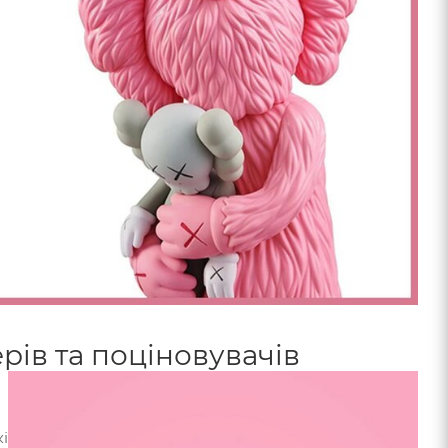
рів та поціновувачів
і