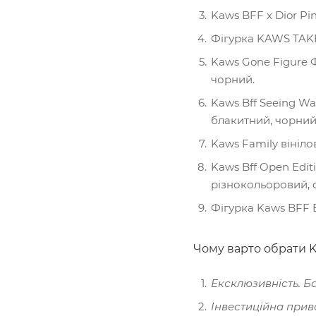
Kaws BFF x Dior Pin
Фігурка KAWS TAKE
Kaws Gone Figure Ф
чорний.
Kaws Bff Seeing Wa
блакитний, чорний
Kaws Family вініло
Kaws Bff Open Edit
різнокольоровий, 
Фігурка Kaws BFF B
Чому варто обрати 
Ексклюзивність. Б
Інвестиційна прива