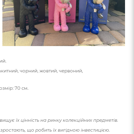
ий.
акитний, чорний, жовтий, червоний,
змір: 70 см.
щує їх цінність на ринку колекційних предметів.
зростають, що робить їх вигідною інвестицією.