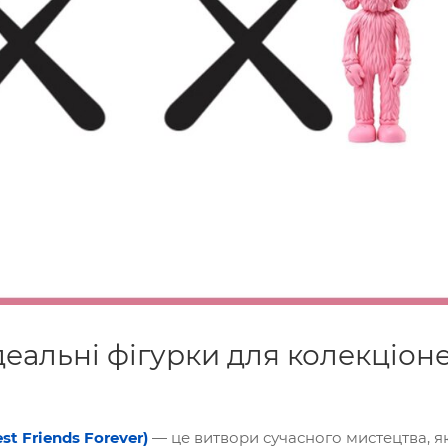
деальні фігурки для колекціоне
t Friends Forever)
— це витвори сучасного мистецтва, як