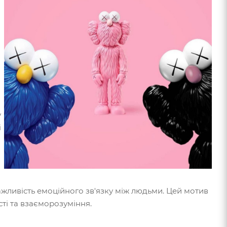
і
у
і
жливість емоційного зв'язку між людьми. Цей мотив
сті та взаєморозуміння.