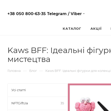
+38 050 800-63-35 Telegram / Viber
КАТАЛОГ
АКЦІЇ
Kaws BFF: Ідеальні фігур
мистецтва
—
—
Головна
Блог
Kaws BFF: Ідеальні фігурки для колекц
Усі статті
NFTGiftUa
35