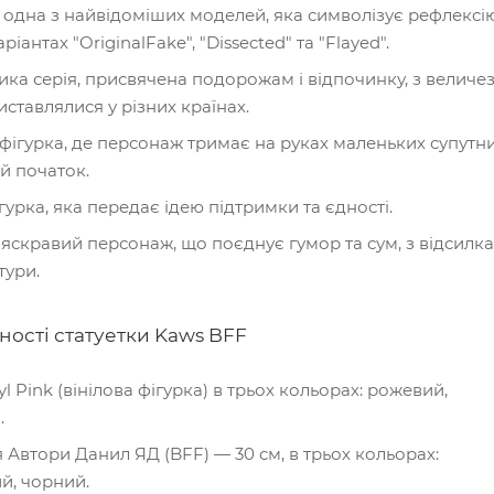
дна з найвідоміших моделей, яка символізує рефлексію 
ріантах "OriginalFake", "Dissected" та "Flayed".
ика серія, присвячена подорожам і відпочинку, з велич
иставлялися у різних країнах.
 фігурка, де персонаж тримає на руках маленьких супутни
й початок.
гурка, яка передає ідею підтримки та єдності.
яскравий персонаж, що поєднує гумор та сум, з відсилк
тури.
вності статуетки Kaws BFF
l Pink (вінілова фігурка) в трьох кольорах: рожевий,
.
 Автори Данил ЯД (BFF) — 30 см, в трьох кольорах:
й, чорний.