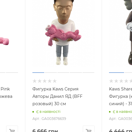
 Pink
Фигурка Kaws Серия
Kaws Shar
рожева
Авторы Данил ЯД (BFF
Фигурка (
розовый) 30 см
синий) - 3
Є в наявності
Є в наявно
Арт.: GA003676639
Арт.: GA003
6 666
грн.
4 444
гр