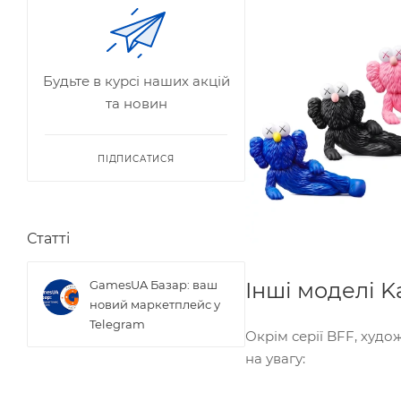
Будьте в курсі наших акцій
та новин
ПІДПИСАТИСЯ
Статті
Інші моделі 
GamesUA Базар: ваш
новий маркетплейс у
Telegram
Окрім серії BFF, худ
на увагу: