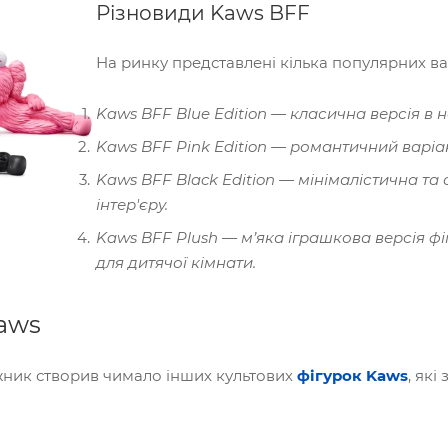
Різновиди Kaws BFF
На ринку представлені кілька популярних вар
Kaws BFF Blue Edition — класична версія в 
Kaws BFF Pink Edition — романтичний варіа
Kaws BFF Black Edition — мінімалістична та 
інтер'єру.
Kaws BFF Plush — м’яка іграшкова версія ф
для дитячої кімнати.
Kaws
ожник створив чимало інших культових
фігурок Kaws
, які