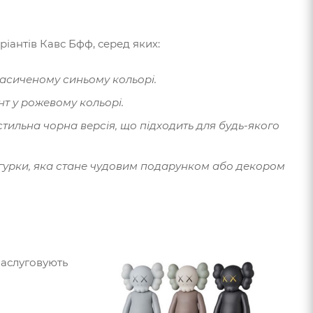
іантів Кавс Бфф, серед яких:
насиченому синьому кольорі.
нт у рожевому кольорі.
стильна чорна версія, що підходить для будь-якого
ігурки, яка стане чудовим подарунком або декором
 заслуговують