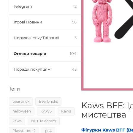
Telegram
12
Ігрові Новини
56
Нерухомість у Таїланді
3
Огляди товарів
104
Поради покупцям
43
Теги
bearbrick
Bearbricks
Kaws BFF: І
helloween
KAWS
Kaws
мистецтва
kaws
NFT Telegram
Фігурки Kaws BFF (Bes
Playstation 2
ps4