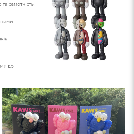
та самотність.
езними
ків,
ами до