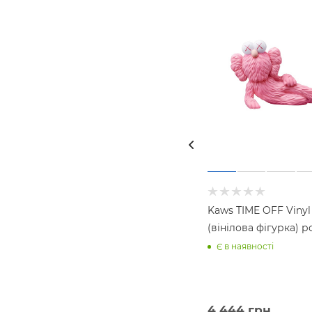
Kaws TIME OFF Vinyl
(вінілова фігурка) 
Є в наявності
4 444
грн.