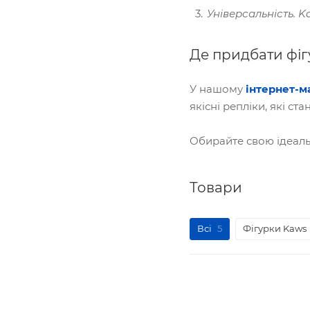
Універсальність. K
Де придбати фіг
У нашому
інтернет-м
якісні репліки, які с
Обирайте свою ідеальн
Товари
Всі
5
Фігурки Kaws