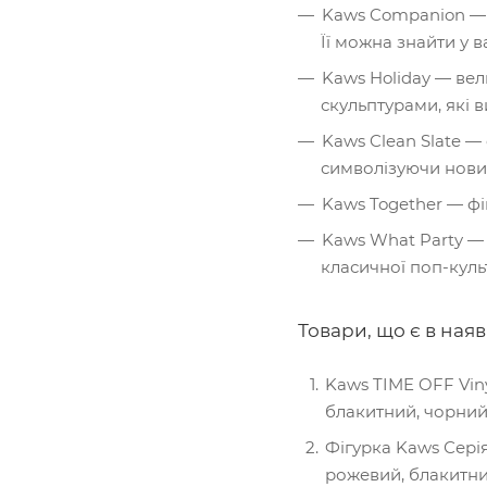
Kaws Companion — о
Її можна знайти у ва
Kaws Holiday — вел
скульптурами, які в
Kaws Clean Slate —
символізуючи нови
Kaws Together — фі
Kaws What Party — 
класичної поп-куль
Товари, що є в ная
Kaws TIME OFF Viny
блакитний, чорний
Фігурка Kaws Серія
рожевий, блакитни