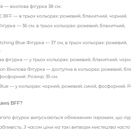
k — вінілова фігурка 38 см.
 BFF — в трьох кольорах: рожевий, блакитний, чорний.
ігурка — 36 см, в трьох кольорах: рожевий, блакитний,
tching Blue Фігурка — 37 см, в трьох кольорах: рожевий,
.
ва фігурка — у трьох кольорах: рожевий, блакитний, чорн
ion Вінілова Фігурка — доступна в кольорах: рожевий, бл
фосфорний. Розмір: 35 см.
lue — у кольорах: чорний, рожевий, синій, фосфорний. Ро
Kaws BFF?
агато фігурок випускаються обмеженим тиражем, що підви
бливість. З часом ціни на такі витвори мистецтва часто 