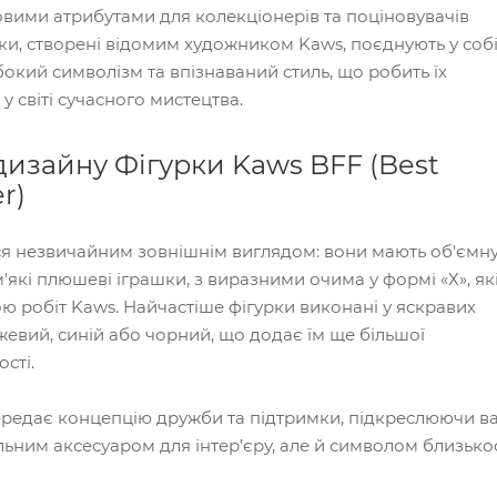
овими атрибутами для колекціонерів та поціновувачів
рки, створені відомим художником Kaws, поєднують у соб
окий символізм та впізнаваний стиль, що робить їх
у світі сучасного мистецтва.
дизайну Фігурки Kaws BFF (Best
r)
я незвичайним зовнішнім виглядом: вони мають об'ємн
м'які плюшеві іграшки, з виразними очима у формі «Х», як
ю робіт Kaws. Найчастіше фігурки виконані у яскравих
жевий, синій або чорний, що додає їм ще більшої
сті.
редає концепцію дружби та підтримки, підкреслюючи ва
льним аксесуаром для інтер’єру, але й символом близько