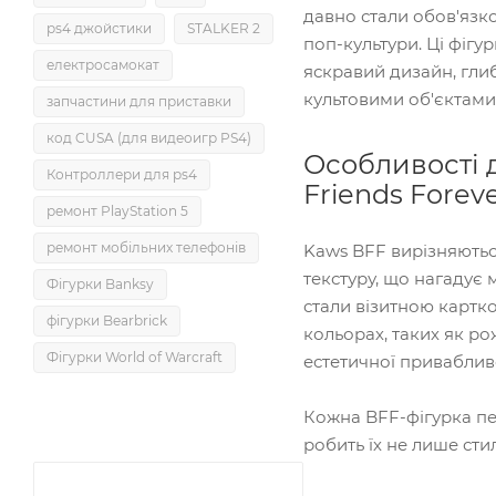
давно стали обов'язк
ps4 джойстики
STALKER 2
поп-культури. Ці фігу
електросамокат
яскравий дизайн, глиб
культовими об'єктами 
запчастини для приставки
код CUSA (для видеоигр PS4)
Особливості 
Контроллери для ps4
Friends Foreve
ремонт PlayStation 5
ремонт мобільних телефонів
Kaws BFF вирізняютьс
текстуру, що нагадує 
Фігурки Banksy
стали візитною картко
фігурки Bearbrick
кольорах, таких як ро
Фігурки World of Warcraft
естетичної привабливо
Кожна BFF-фігурка пе
робить їх не лише сти