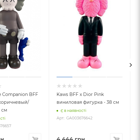
e Companion BFF
Kaws BFF x Dior Pink
коричневый/
виниловая фигурка - 38 см
1 см
Є в наявності
Арт.: GA003676642
А
сті
676657
н.
4 444
грн.