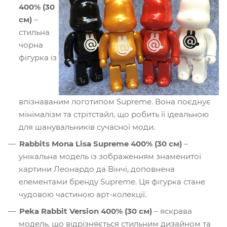
400% (30
см)
–
стильна
чорна
фігурка із
впізнаваним логотипом Supreme. Вона поєднує
мінімалізм та стрітстайл, що робить її ідеальною
для шанувальників сучасної моди.
Rabbits Mona Lisa Supreme 400% (30 см)
–
унікальна модель із зображенням знаменитої
картини Леонардо да Вінчі, доповнена
елементами бренду Supreme. Ця фігурка стане
чудовою частиною арт-колекції.
Peka Rabbit Version 400% (30 см)
– яскрава
модель, що відрізняється стильним дизайном та