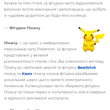
Хатаке та Ітачі Учіха. Ці фігурки часто відрізняються
високою якістю виконання і деталізацією, що робить
їх чудовим додатком до будь-якої колекції.
Фігурки Пікачу
Пікачу
— це один з найвідоміших
персонажів світу Pokémon. Ці фігурки
представлені у великій
різноманітності стилів і поз. Від класичного вигляду
Пікачу до святкових версій та фігурок
Bearbrick
пікачу та
Kaws
пікачу, кожна фігурка відображає
унікальний шарм цього милого електричного
покемона. Колекціонери часто обирають фігурки
Пікачу не тільки через їх популярність, але й завдяки
їх здатності викликати ностальгію.