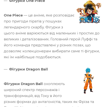
Фігурки One Piece
One Piece
— це аніме, яке розповідає
про пригоди піратів у пошуках
легендарного скарбу. Фігурки з
цього аніме варіюються від маленьких і простих до
великих і деталізованих. Головний герой Луффі та
його команда представлені у різних позах, що
дозволяє колекціонерам вибирати саме ті фігурки,
які їм найбільше подобаються.
Фігурки Dragon Ball
Фігурки Dragon Ball
охоплюють
широкий спектр персонажів і
трансформацій, від Гоку в його
різних формах до антагоністів, таких як Фріза та