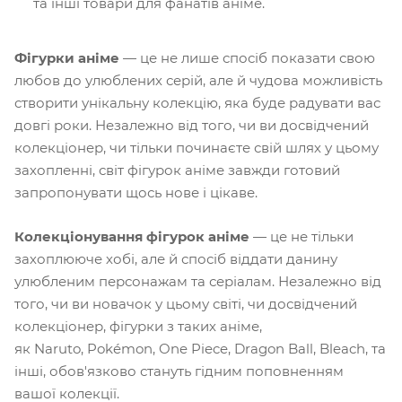
та інші товари для фанатів аніме.
Фігурки аніме
— це не лише спосіб показати свою
любов до улюблених серій, але й чудова можливість
створити унікальну колекцію, яка буде радувати вас
довгі роки. Незалежно від того, чи ви досвідчений
колекціонер, чи тільки починаєте свій шлях у цьому
захопленні, світ фігурок аніме завжди готовий
запропонувати щось нове і цікаве.
Колекціонування фігурок аніме
— це не тільки
захоплююче хобі, але й спосіб віддати данину
улюбленим персонажам та серіалам. Незалежно від
того, чи ви новачок у цьому світі, чи досвідчений
колекціонер, фігурки з таких аніме,
як Naruto, Pokémon, One Piece, Dragon Ball, Bleach, та
інші, обов'язково стануть гідним поповненням
вашої колекції.