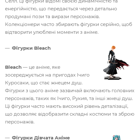
Селл. Ці фігурки відомі своєю динамічністю та
енергійністю, що передається через детально
продумані пози та вирази персонажів.
Колекціонери часто збирають фігурки серійно, щоб
відтворити улюблені моменти з аніме.
Фігурки Bleach
Bleach
— це аніме, яке
зосереджується на пригодах Ічиго
Куросаки, що стає жнецем душ.
Фігурки з цього аніме зазвичай включають головних
персонажів, таких як Ічиго, Рукия, та інші жнеці душ.
Ці фігурки часто мають високий рівень деталізації,
що дозволяє відобразити складні костюми та зброю
персонажів.
Фігурки Дівчата Аніме