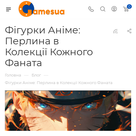
0
Фігурки Аніме:
Перлина в
Колекції Кожного
Фаната
—
—
Головна
Блог
Фігурки Аніме: Перлина в Колекції Кожного Фаната