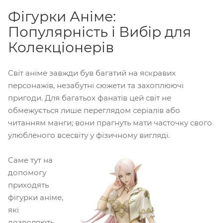
Фігурки Аніме:
Популярність і Вибір для
Колекціонерів
Світ аніме завжди був багатий на яскравих
персонажів, незабутні сюжети та захоплюючі
пригоди. Для багатьох фанатів цей світ не
обмежується лише переглядом серіалів або
читанням манги; вони прагнуть мати часточку свого
улюбленого всесвіту у фізичному вигляді.
Саме тут на
допомогу
приходять
фігурки аніме,
які
дозволяють