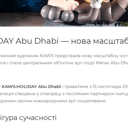
AY Abu Dhabi — нова масштабн
учасний художник KAWS представив нову масштабну інста
na і стала центральним об’єктом арт-події Manar Abu Dha
у
KAWS:HOLIDAY Abu Dhabi
і триватиме з 15 листопада 2
сталяція створена у співпраці з постійним партнером митц
відомим своїми міжнародними арт-ініціативами.
гура сучасності