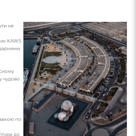
ути не
чних KAWS
ендарними
асному
му чудово
тавкою по
ьптури до