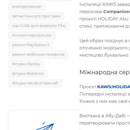
Інсталяції KAWS завжд
електросамокат
персонаж
Companion
запчастини для приставки
проєкті HOLIDAY Abu D
спині, притискаючи до
код CUSA (для видеоигр PS4)
Контроллери для ps4
Цей образ поєднує в с
ремонт PlayStation 5
оточенню морського у
мистецтво буквально 
ремонт мобільних телефонів
Фігурки Banksy
Міжнародна сер
фігурки Bearbrick
Фігурки World of Warcraft
Проєкт
KAWS:HOLIDA
Попередні інсталяції з
Кожна з них має свій 
Виставка в Абу-Дабі —
перетворювати прості