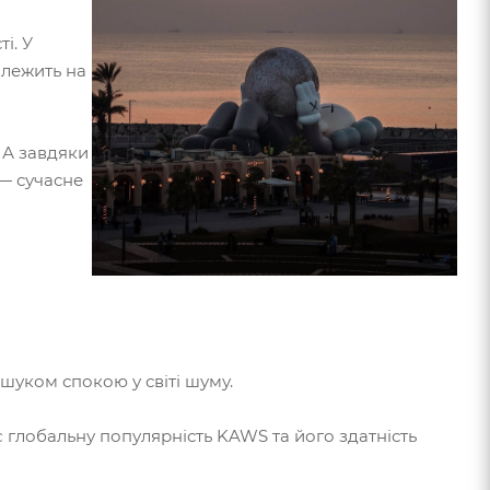
і. У
 лежить на
 А завдяки
— сучасне
ошуком спокою у світі шуму.
є глобальну популярність KAWS та його здатність