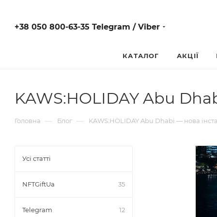
+38 050 800-63-35 Telegram / Viber
КАТАЛОГ
АКЦІЇ
KAWS:HOLIDAY Abu Dhabi
—
—
Головна
Блог
KAWS:HOLIDAY Abu Dhabi — нова інст
Усі статті
NFTGiftUa
35
Telegram
12