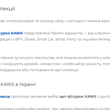
лекції
є колекціонерів по всьому світу, і сьогодні її можна відч
гурок KAWS
представлено безліч варіантів — від класи
цій із BFF, Share, Small Lie, What Party та іншими лег
тілення сучасного мистецтва, яке можна розмістити у вл
 поєднують дизайн, символізм і колекційну цінність, то
 подарунка або поповнення арт-колекції.
 KAWS в Україні
esua
пропонує великий вибір
арт-фігурок KAWS
з дос
іатюрні колекційні моделі, так і великі декоративні скул