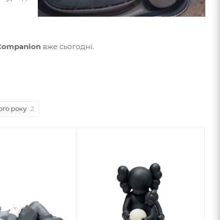
Companion
вже сьогодні.
ого року
2