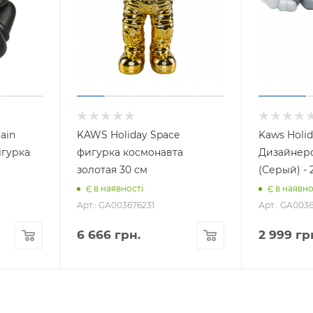
ain
KAWS Holiday Space
Kaws Holid
ігурка
фигурка космонавта
Дизайнерс
золотая 30 см
(Серый) - 
Є в наявності
Є в наявно
Арт.: GA003676231
Арт.: GA003
6 666
грн.
2 999
гр