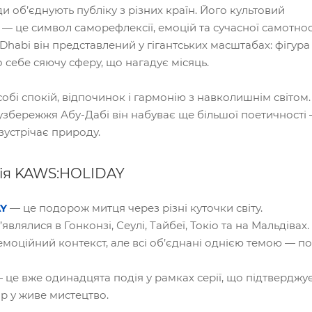
и об’єднують публіку з різних країн. Його культовий
— це символ саморефлексії, емоцій та сучасної самотност
habi він представлений у гігантських масштабах: фігура
 себе сяючу сферу, що нагадує місяць.
обі спокій, відпочинок і гармонію з навколишнім світом.
збережжя Абу-Дабі він набуває ще більшої поетичності 
зустрічає природу.
ія KAWS:HOLIDAY
Y
— це подорож митця через різні куточки світу.
’являлися в Гонконзі, Сеулі, Тайбеї, Токіо та на Мальдівах.
емоційний контекст, але всі об’єднані однією темою — п
 це вже одинадцята подія у рамках серії, що підтверджу
р у живе мистецтво.