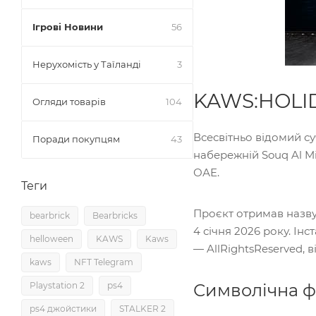
Ігрові Новини
56
Нерухомість у Таїланді
3
KAWS:HOLID
Огляди товарів
104
Всесвітньо відомий с
Поради покупцям
43
набережній Souq Al Mi
ОАЕ.
Теги
Проєкт отримав назв
bearbrick
Bearbricks
4 січня 2026 року. Ін
helloween
KAWS
Kaws
— AllRightsReserved, 
kaws
NFT Telegram
Playstation 2
ps4
Символічна фі
ps4 джойстики
STALKER 2