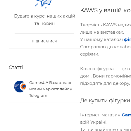
KAWS у вашій ко
Будьте в курсі наших акцій
та новин
Творчість KAWS надиха
лише на виставках.
У нашому каталозі
фі
ПІДПИСАТИСЯ
Companion до колабора
серіями.
Статті
Кожна фігурка — це в
домі. Вони гармонійно
GamesUA Базар: ваш
підходять для декору,
новий маркетплейс у
Telegram
Де купити фігурки
Інтернет-магазин
Gam
всій Україні.
Тут ви знайдете як мін