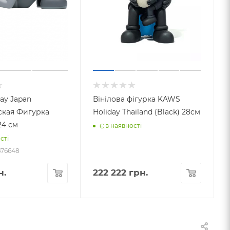
ay Japan
Вінілова фігурка KAWS
кая Фигурка
Holiday Thailand (Black) 28см
24 см
Є в наявності
сті
676648
н.
222 222
грн.