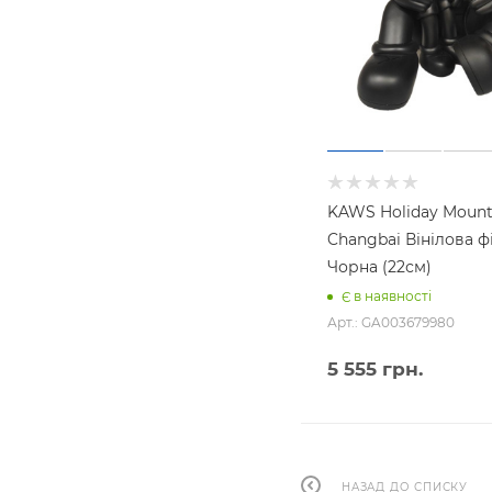
KAWS Holiday Mount
Changbai Вінілова ф
Чорна (22см)
Є в наявності
Арт.: GA003679980
5 555
грн.
НАЗАД ДО СПИСКУ