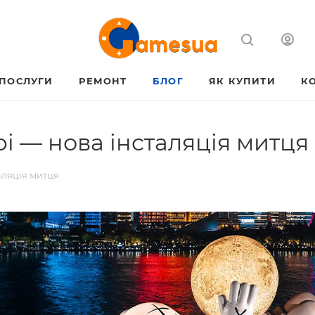
ПОСЛУГИ
РЕМОНТ
БЛОГ
ЯК КУПИТИ
К
 — нова інсталяція митця
аляція митця